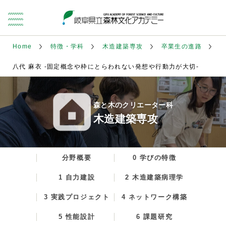
Home
特徴・学科
木造建築専攻
卒業生の進路
八代 麻衣 -固定概念や枠にとらわれない発想や行動力が大切-
森と木のクリエーター科
木造建築専攻
分野概要
0 学びの特徴
1 自力建設
2 木造建築病理学
3 実践プロジェクト
4 ネットワーク構築
5 性能設計
6 課題研究