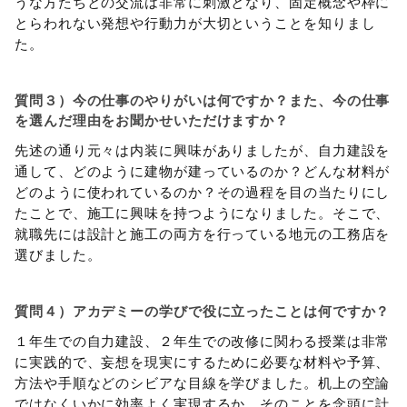
うな方たちとの交流は非常に刺激となり、固定概念や枠に
とらわれない発想や行動力が大切ということを知りまし
た。
質問３）今の仕事のやりがいは何ですか？また、今の仕事
を選んだ理由をお聞かせいただけますか？
先述の通り元々は内装に興味がありましたが、自力建設を
通して、どのように建物が建っているのか？どんな材料が
どのように使われているのか？その過程を目の当たりにし
たことで、施工に興味を持つようになりました。そこで、
就職先には設計と施工の両方を行っている地元の工務店を
選びました。
質問４）アカデミーの学びで役に立ったことは何ですか？
１年生での自力建設、２年生での改修に関わる授業は非常
に実践的で、妄想を現実にするために必要な材料や予算、
方法や手順などのシビアな目線を学びました。机上の空論
ではなくいかに効率よく実現するか、そのことを念頭に計