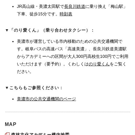
JR高山線・美濃太田駅で
長良川鉄道
に乗り換え「梅山駅」
下車、徒歩15分です。
時刻表
▼「のり愛くん」（乗り合わせタクシー）
：
美濃市が運営している市内移動のための公共交通機関で
す。岐阜バスの高速バス「高速美濃」、長良川鉄道美濃駅
からアカデミーへの区間が大人300円高校生100円でご利用
いただけます（要予約）。くわしくは
のり愛くん
をご覧く
ださい。
▼
こちらもご参照ください：
美濃市の公共交通機関のページ
MAP
森林文化アカデミー構内地図