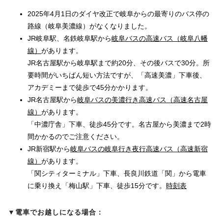
2025年4月1日のダイヤ改正で岐阜からの最寄りのバス停の
路線（岐阜美濃線）がなくなりました。
JR岐阜駅、名鉄岐阜駅から
岐阜バスの高速バス（岐阜八幡
線）
があります。
JR名古屋駅から岐阜駅まで約20分、その後バスで30分。所
要時間がいちばん短い方法ですが、「高速美濃」下車後、
アカデミーまで徒歩で45分かかります。
JR名古屋駅から
岐阜バスの美濃行き高速バス（高速名古屋
線）
があります。
「中濃庁舎」下車、徒歩45分です。名古屋から美濃まで2時
間かかるのでご注意ください。
JR新宿駅から
岐阜バスの岐阜行き夜行高速バス（高速新宿
線）
があります。
「関シティターミナル」下車、長良川鉄道「関」から電車
に乗り換え「梅山駅」下車、徒歩15分です。
時刻表
▼
電車でお越しになる場合：