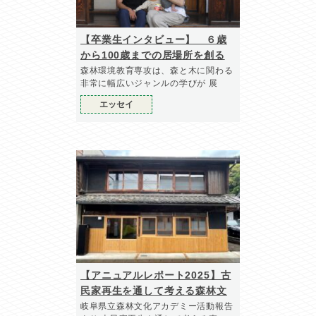
【卒業生インタビュー】 ６歳
から100歳までの居場所を創る
森林環境教育専攻は、森と木に関わる
非常に幅広いジャンルの学びが 展
エッセイ
【アニュアルレポート2025】古
民家再生を通して考える森林文
化の学び
岐阜県立森林文化アカデミー活動報告