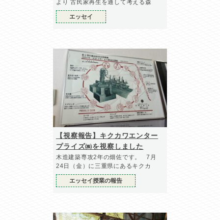
より 古民家再生を通して考える森
エッセイ
【視察報告】キクカワエンター
プライズ㈱を視察しました
木造建築専攻2年の畑佐です。 7月
24日（金）に三重県にあるキクカ
エッセイ授業の報告