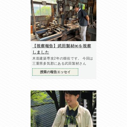
【視察報告】武田製材㈲を視察
しました
木造建築専攻2年の畑佐です。 今回は
三重県多気郡にある武田製材さん
授業の報告エッセイ