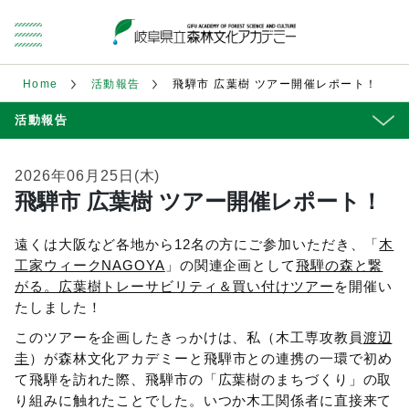
Home
活動報告
飛騨市 広葉樹 ツアー開催レポート！
活動報告
2026年06月25日(木)
飛騨市 広葉樹 ツアー開催レポート！
遠くは大阪など各地から12名の方にご参加いただき、「
木
工家ウィークNAGOYA
」の関連企画として
飛騨の森と繋
がる。広葉樹トレーサビリティ＆買い付けツアー
を開催い
たしました！
このツアーを企画したきっかけは、私（木工専攻教員
渡辺
圭
）が森林文化アカデミーと飛騨市との連携の一環で初め
て飛騨を訪れた際、飛騨市の「広葉樹のまちづくり」の取
り組みに触れたことでした。いつか木工関係者に直接来て