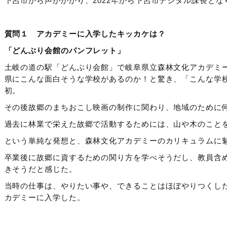
下呂市から声がかかり、2022年から下呂市デジタル課長とな
質問１ アカデミーに入学したキッカケは？
「どんぶり会館のパンフレット」
土岐の道の駅「どんぶり会館」で岐阜県立森林文化アカデミ
県にこんな面白そうな学校があるのか！と驚き、
「こんな学校
初。
その後故郷のまちおこし映画の制作に関わり、地域のために
過去に林業で栄えた故郷で活動するためには、山や木のこと
という単純な発想と、森林文化アカデミーのカリキュラムに
卒業後に故郷に資するための関り方を学べそうだし、教員含
きそうだと感じた。
当時の仕事は、やりたい事や、できることはほぼやりつくし
カデミーに入学した。