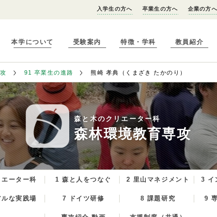
入学生の方へ
卒業生の方へ
企業の方
本学について
受験案内
特徴・学科
教員紹介
専攻
91 卒業生の進路
熊崎 孝典（くまざき たかのり）
森と木のクリエーター科
森林環境教育専攻
リエーター科
1 森と人をつなぐ
2 里山マネジメント
3 
アルな実践場
7 ドイツ研修
8 課題研究
9 