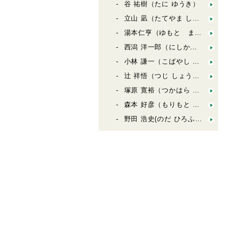
谷 祐樹（たに ゆうき）
立山 凪（たてやま しずか）
湯本仁亨（ゆもと まさゆき／ゆもてぃ）
西潟 洋一郎（にしかた よういちろう）
小林 謙一（こばやし けんいち）
辻 祥悟（つじ しょうご）
塚原 寛裕（つかはら たかひろ）
森本 好彦（もりもと よしひこ）
野田 浩史(のだ ひろふみ）