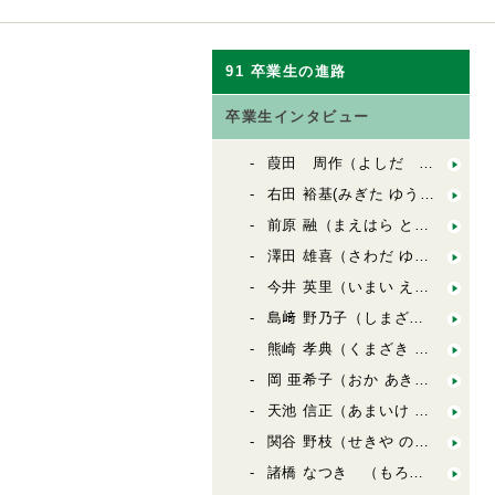
91 卒業生の進路
卒業生インタビュー
葭田 周作（よしだ しゅうさく）
右田 裕基(みぎた ゆうき)
前原 融（まえはら とおる）
澤田 雄喜（さわだ ゆうき）
今井 英里（いまい えり）
島﨑 野乃子（しまざき ののこ）
熊崎 孝典（くまざき たかのり）
岡 亜希子（おか あきこ）
天池 信正（あまいけ のぶまさ）
関谷 野枝（せきや のえ）
諸橋 なつき （もろはし なつき）