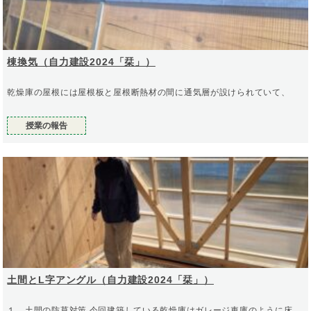
棟換気（自力建設2024「栞」）
乾燥庫の屋根には屋根板と屋根断熱材の間に通気層が設けられていて、
授業の報告
土間とL字アングル（自力建設2024「栞」）
１．土間の防草対策 今回建築している乾燥庫はガレージ車庫のように床