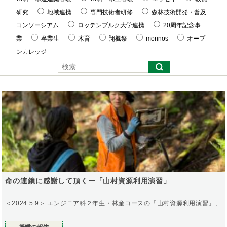
研究
地域連携
専門技術者研修
森林技術開発・普及
コンソーシアム
ロッテンブルク大学連携
20周年記念事
業
卒業生
木育
翔楓祭
morinos
オープ
ンカレッジ
命の連鎖に感謝して頂くー「山村資源利用演習」
＜2024.5.9＞ エンジニア科２年生・林産コースの「山村資源利用演習」、