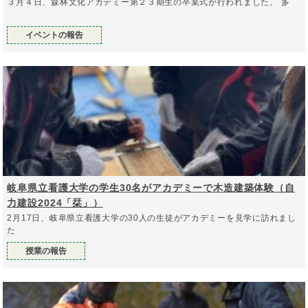
３月４日、森林文化アカデミー第２３期生の卒業式が行われました。 多
イベントの報告
岐阜県立看護大学の学生30名がアカデミーで木造建築体験（自
力建設2024「栞」）
2月17日、岐阜県立看護大学の30人の生徒がアカデミーを見学に訪れまし
た
授業の報告