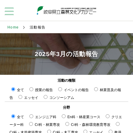
Home
活動報告
2025年3月の活動報告
活動の種類
全て
授業の報告
イベントの報告
林業普及の報
告
エッセイ
コンソーシアム
分野
全て
エンジニア科
En科・林産業コース
クリエ
ーター科
Cr科・林業専攻
Cr科・森林環境教育専攻
Cr科・木造建築専攻
Cr科・木工専攻
エッセイ
教員