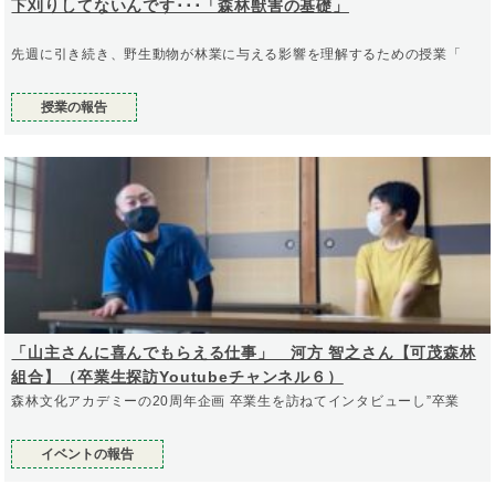
下刈りしてないんです･･･「森林獣害の基礎」
先週に引き続き、野生動物が林業に与える影響を理解するための授業「
授業の報告
「山主さんに喜んでもらえる仕事」 河方 智之さん【可茂森林
組合】（卒業生探訪Youtubeチャンネル６）
森林文化アカデミーの20周年企画 卒業生を訪ねてインタビューし”卒業
イベントの報告