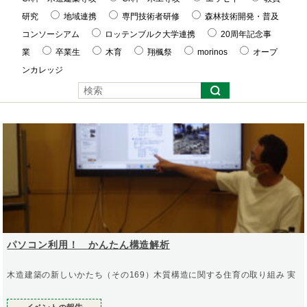
研究
地域連携
専門技術者研修
森林技術開発・普及
コンソーシアム
ロッテンブルク大学連携
20周年記念事
業
卒業生
木育
翔楓祭
morinos
オープ
ンカレッジ
パソコン利用！ かんたん構造解析
木造建築の新しいかたち（その169）木質構造に関する住育の取り組み 実