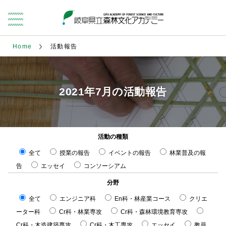
Home
活動報告
2021年7月の活動報告
活動の種類
全て
授業の報告
イベントの報告
林業普及の報
告
エッセイ
コンソーシアム
分野
全て
エンジニア科
En科・林産業コース
クリエ
ーター科
Cr科・林業専攻
Cr科・森林環境教育専攻
Cr科・木造建築専攻
Cr科・木工専攻
エッセイ
教員