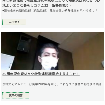
同じ断熱性能でも建物形状や規模によって熱損失は異なる（心
地よいエコな暮らしコラム22 断熱性能５）
■建物全体の断熱性能（保温性能） 建物全体の断熱性能を示す指標に「
エッセイ
20周年記念森林文化特別連続講座始まりました！
森林文化アカデミーは開学20周年を迎え、これを機に森林文化特別連続講
授業の報告