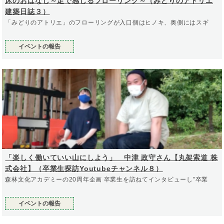
床のおはなし～足で感じるフローリング～（みどりのアトリエ
建築日誌３）
「みどりのアトリエ」のフローリングが入口側はヒノキ、奥側にはスギ
イベントの報告
「楽しく働いていい山にしよう」 中津 政守さん【丸架索道 株
式会社】（卒業生探訪Youtubeチャンネル８）
森林文化アカデミーの20周年企画 卒業生を訪ねてインタビューし”卒業
イベントの報告