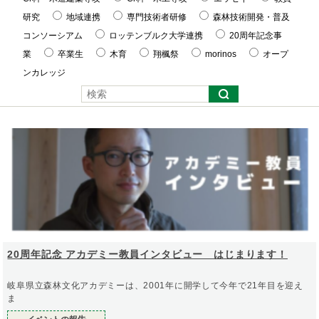
研究
地域連携
専門技術者研修
森林技術開発・普及
コンソーシアム
ロッテンブルク大学連携
20周年記念事
業
卒業生
木育
翔楓祭
morinos
オープ
ンカレッジ
20周年記念 アカデミー教員インタビュー はじまります！
岐阜県立森林文化アカデミーは、2001年に開学して今年で21年目を迎え
ま