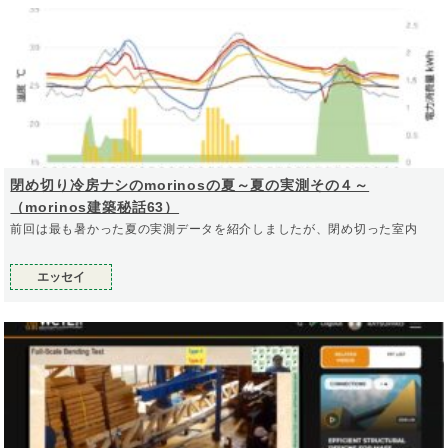
閉め切り冷房ナシのmorinosの夏～夏の実測その４～
（morinos建築秘話63）
前回は最も暑かった夏の実測データを紹介しましたが、閉め切った室内
エッセイ