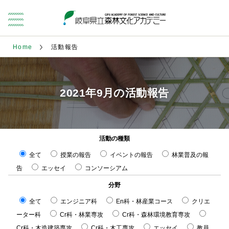
Home
活動報告
2021年9月の活動報告
活動の種類
全て
授業の報告
イベントの報告
林業普及の報
告
エッセイ
コンソーシアム
分野
全て
エンジニア科
En科・林産業コース
クリエ
ーター科
Cr科・林業専攻
Cr科・森林環境教育専攻
Cr科・木造建築専攻
Cr科・木工専攻
エッセイ
教員