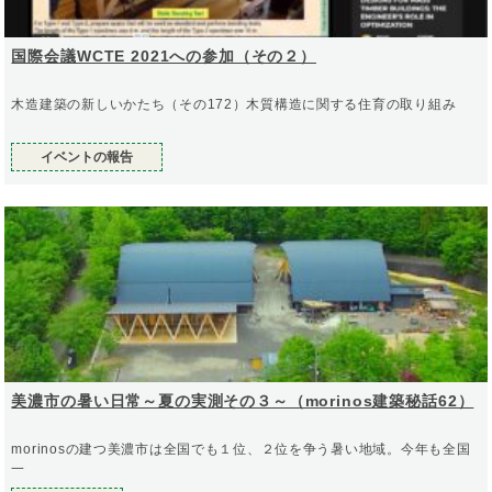
国際会議WCTE 2021への参加（その２）
木造建築の新しいかたち（その172）木質構造に関する住育の取り組み
イベントの報告
美濃市の暑い日常～夏の実測その３～（morinos建築秘話62）
morinosの建つ美濃市は全国でも１位、２位を争う暑い地域。今年も全国
一