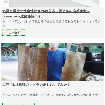
気温と湿度の快適性評価PMV分布～夏と冬の温熱実測～
（morinos建築秘話65）
morinosでは、これまで夏と冬の温度と湿度の分析をそれぞれに行ってき
ま
エッセイ
工芸用に3種類のサクラの皮をむいてみた！
高山の伝統工芸士・西田恵一さんから、曲げわっぱを留めるのに使うサ