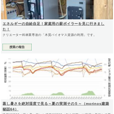
エネルギーの自給自足！家庭用の薪ボイラーを見に行きまし
た！
クリエーター科林業専攻の「木質バイオマス資源の利用」です。
授業の報告
蒸し暑さを絶対湿度で見る～夏の実測その５～（morinos建築
秘話64）