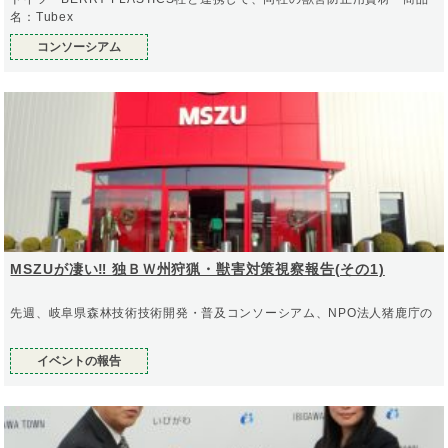
名：Tubex
コンソーシアム
MSZUが凄い‼︎ 独ＢＷ州狩猟・獣害対策視察報告(その1)
先週、岐阜県森林技術技術開発・普及コンソーシアム、NPO法人猪鹿庁の
イベントの報告