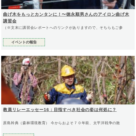
曲げ木をもっとカンタンに！〜徳永順男さんのアイロン曲げ木
講習会
（※文末に講習会レポートへのリンクがありますので、そちらもご参
イベントの報告
教員リレーエッセー16：目指すべき社会の姿は何処に？
原島幹典（森林環境教育） 今からおよそ７０年前、太平洋戦争の敗