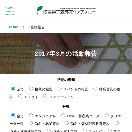
Home
活動報告
2017年3月の活動報告
活動の種類
全て
授業の報告
イベントの報告
林業普及の報
告
エッセイ
コンソーシアム
分野
全て
エンジニア科
En科・林産業コース
クリエ
ーター科
Cr科・林業専攻
Cr科・森林環境教育専攻
Cr科・木造建築専攻
Cr科・木工専攻
エッセイ
教員