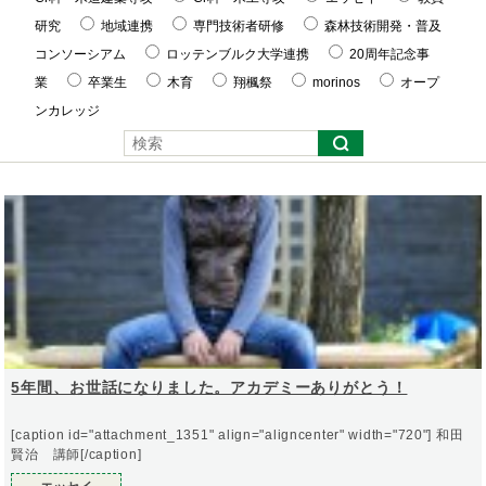
研究
地域連携
専門技術者研修
森林技術開発・普及
コンソーシアム
ロッテンブルク大学連携
20周年記念事
業
卒業生
木育
翔楓祭
morinos
オープ
ンカレッジ
5年間、お世話になりました。アカデミーありがとう！
[caption id="attachment_1351" align="aligncenter" width="720"] 和田
賢治 講師[/caption]