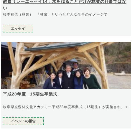
教員リレーエッセイ14：木を伐ることだけが林業の仕事ではな
い
杉本和也（林業） 「林業」というとどんな仕事のイメージで
エッセイ
平成28年度 15期生卒業式
岐阜県立森林文化アカデミー平成28年度卒業式（15期生）が実施され、エ
イベントの報告