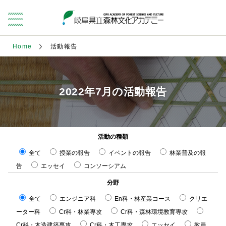
Home
活動報告
2022年7月の活動報告
活動の種類
全て
授業の報告
イベントの報告
林業普及の報
告
エッセイ
コンソーシアム
分野
全て
エンジニア科
En科・林産業コース
クリエ
ーター科
Cr科・林業専攻
Cr科・森林環境教育専攻
Cr科・木造建築専攻
Cr科・木工専攻
エッセイ
教員