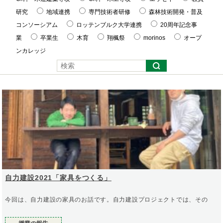
研究
地域連携
専門技術者研修
森林技術開発・普及
コンソーシアム
ロッテンブルク大学連携
20周年記念事
業
卒業生
木育
翔楓祭
morinos
オープ
ンカレッジ
自力建設2021「家具をつくる」
今回は、自力建設の家具のお話です。自力建設プロジェクトでは、その