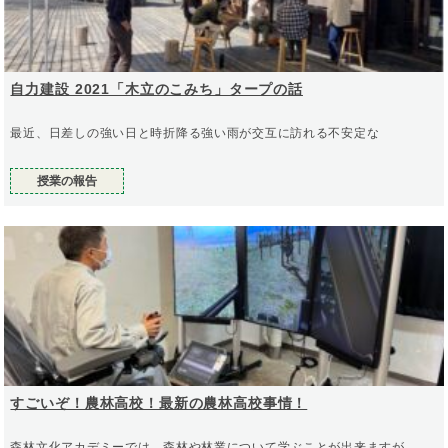
自力建設 2021「木立のこみち」タープの話
最近、日差しの強い日と時折降る強い雨が交互に訪れる不安定な
授業の報告
すごいぞ！農林高校！最新の農林高校事情！
森林文化アカデミーでは、森林や林業について学ぶことが出来ますが、