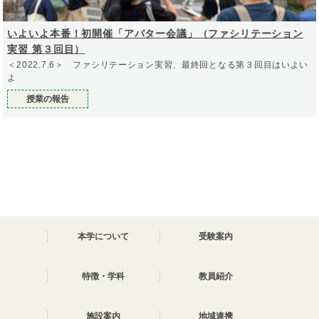
いよいよ本番！初開催「アバター会議」（ファシリテーション
実習 第３回目）
＜2022.7.6＞ ファシリテーション実習、最終回となる第３回目はいよい
よ
授業の報告
本学について
受験案内
特徴・学科
教員紹介
施設案内
地域連携