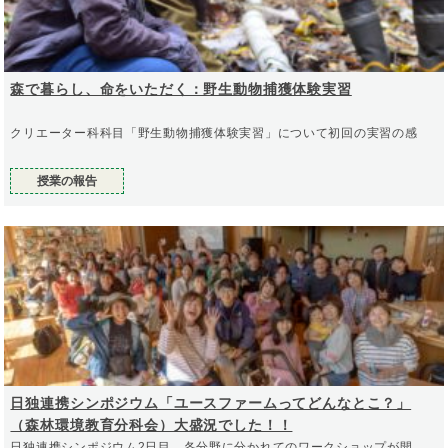
森で暮らし、命をいただく：野生動物捕獲体験実習
クリエーター科科目「野生動物捕獲体験実習」について初回の実習の感
授業の報告
日独連携シンポジウム「ユースファームってどんなとこ？」
（森林環境教育分科会）大盛況でした！！
日独連携シンポジウム2日目、各分野に分かれてのワークショップが開