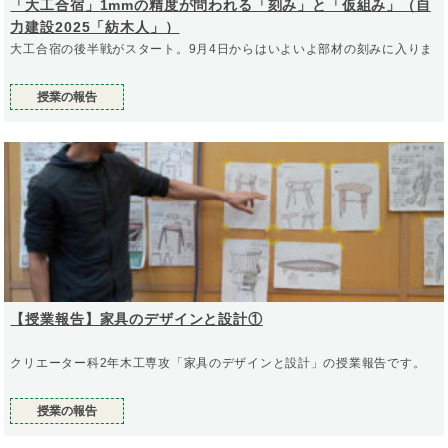
「大工合宿」1mmの精度が問われる「刻み」と「仮組み」（自
力建設2025「紡木人」）
大工合宿の後半戦がスタート。9月4日からはいよいよ部材の刻みに入りま
授業の報告
【授業報告】家具のデザインと設計①
クリエーター科2年木工専攻「家具のデザインと設計」の授業報告です。
授業の報告