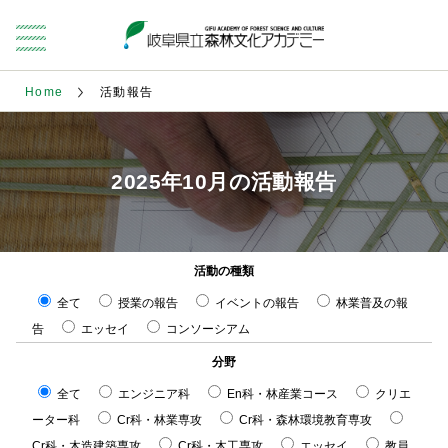
Home
活動報告
2025年10月の活動報告
活動の種類
全て
授業の報告
イベントの報告
林業普及の報
告
エッセイ
コンソーシアム
分野
全て
エンジニア科
En科・林産業コース
クリエ
ーター科
Cr科・林業専攻
Cr科・森林環境教育専攻
Cr科・木造建築専攻
Cr科・木工専攻
エッセイ
教員