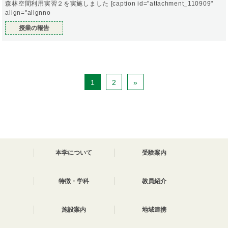
森林空間利用実習２を実施しました [caption id="attachment_110909"
align="alignno
授業の報告
1
2
»
本学について
受験案内
特徴・学科
教員紹介
施設案内
地域連携