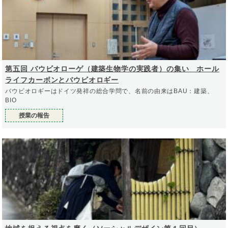
第五回 バウビオローゲ（建築生物学の実践者）の集い ホール
ライフカーボンとバウビオロギー
バウビオロギーはドイツ発祥の総合学問で、名前の由来はBAU：建築、
BIO
授業の報告