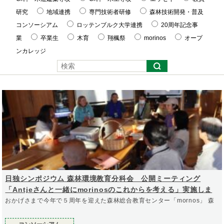
研究
地域連携
専門技術者研修
森林技術開発・普及
コンソーシアム
ロッテンブルク大学連携
20周年記念事
業
卒業生
木育
翔楓祭
morinos
オープ
ンカレッジ
日独シンポジウム 森林環境教育分科会 公開ミーティング
「Antjeさんと一緒にmorinosのこれからを考える」実施しま
した！
おかげさまで今年で５周年を迎えた森林総合教育センター「mornos」 森