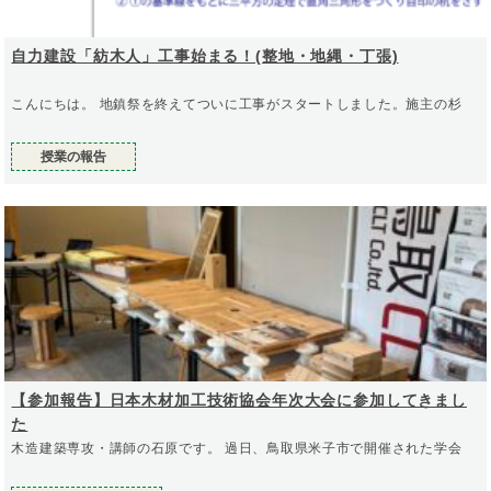
自力建設「紡木人」工事始まる！(整地・地縄・丁張)
こんにちは。 地鎮祭を終えてついに工事がスタートしました。施主の杉
授業の報告
【参加報告】日本木材加工技術協会年次大会に参加してきまし
た
木造建築専攻・講師の石原です。 過日、鳥取県米子市で開催された学会