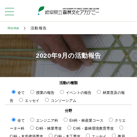
Home
活動報告
2020年9月の活動報告
活動の種類
全て
授業の報告
イベントの報告
林業普及の報
告
エッセイ
コンソーシアム
分野
全て
エンジニア科
En科・林産業コース
クリエ
ーター科
Cr科・林業専攻
Cr科・森林環境教育専攻
Cr科・木造建築専攻
Cr科・木工専攻
エッセイ
教員