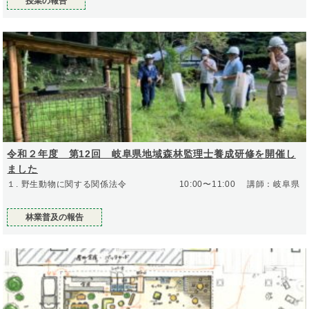
授業の報告
令和２年度 第12回 岐阜県地域森林監理士養成研修を開催し
ました
１. 野生動物に関する関係法令 10:00〜11:00 講師：岐阜県
林業普及の報告