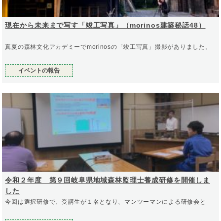
現在から未来まで写す「竣工写真」（morinos建築秘話48）
真夏の森林文化アカデミーでmorinosの「竣工写真」撮影がありました。
イベントの報告
令和２年度 第９回岐阜県地域森林監理士養成研修を開催しま
した
今回は選択研修で、受講生が１名となり、マンツーマンによる研修会と