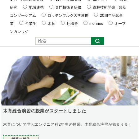
研究
地域連携
専門技術者研修
森林技術開発・普及
コンソーシアム
ロッテンブルク大学連携
20周年記念事
業
卒業生
木育
翔楓祭
morinos
オープ
ンカレッジ
木育総合演習の授業がスタートしました
木育について学ぶエンジニア科2年生の授業、木育総合演習が始まりまし