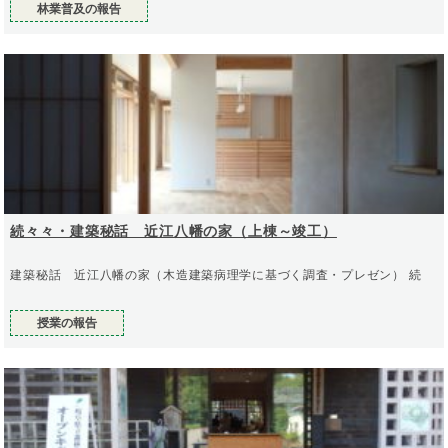
林業普及の報告
続々々・建築秘話 近江八幡の家（上棟～竣工）
建築秘話 近江八幡の家（木造建築病理学に基づく調査・プレゼン） 続
授業の報告