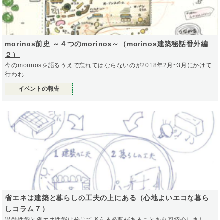
morinos前史 ～４つのmorinos～（morinos建築秘話番外編
２）
今のmorinosを語るうえで忘れてはならないのが2018年2月~3月にかけて
行われ
イベントの報告
省エネは建築と暮らしの工夫の上にある（心地よいエコな暮ら
しコラム７）
温熱性能と省エネ性能は分けて考える必要があることを前回紹介しまし