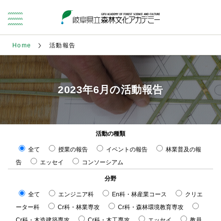
Home
活動報告
2023年6月の活動報告
活動の種類
全て
授業の報告
イベントの報告
林業普及の報
告
エッセイ
コンソーシアム
分野
全て
エンジニア科
En科・林産業コース
クリエ
ーター科
Cr科・林業専攻
Cr科・森林環境教育専攻
Cr科・木造建築専攻
Cr科・木工専攻
エッセイ
教員