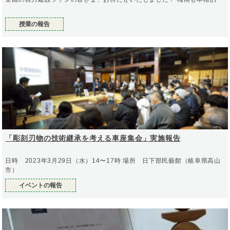
授業の報告
「彫刻刃物の技術継承を考える車座集会」実施報告
日時 2023年3月29日（水）14〜17時 場所 日下部民藝館（岐阜県高山
市）
イベントの報告