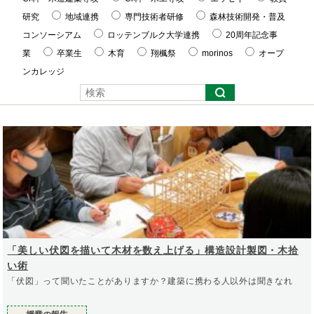
研究
地域連携
専門技術者研修
森林技術開発・普及
コンソーシアム
ロッテンブルク大学連携
20周年記念事
業
卒業生
木育
翔楓祭
morinos
オープ
ンカレッジ
「美しい伏図を描いて木材を数え上げる」構造設計製図・木拾
い術
「伏図」って聞いたことがありますか？建築に携わる人以外は聞きなれ