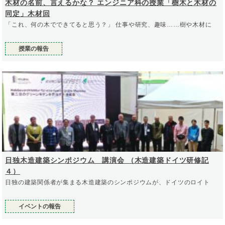
木材の名前、言えるかな？ エンジニア科の授業「樹木と木材の
同定」木材回
「これ、何の木でできてると思う？」 仕事や研究、趣味……樹や木材に
授業の報告
日独木造建築シンポジウム 講演会 （木造建築ドイツ研修記
４）
日独の建築関係者が集まる木造建築のシンポジウムが、ドイツのロイト
イベントの報告