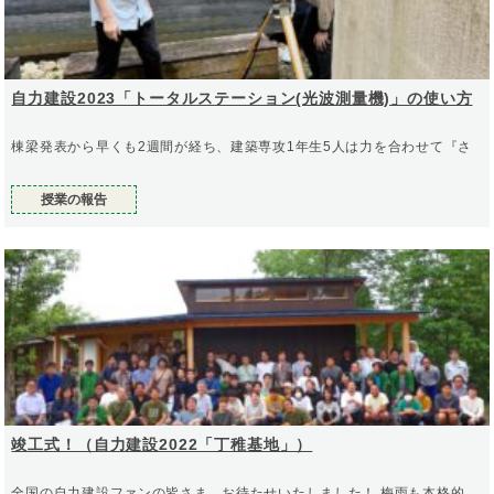
自力建設2023「トータルステーション(光波測量機)」の使い方
棟梁発表から早くも2週間が経ち、建築専攻1年生5人は力を合わせて『さ
授業の報告
竣工式！（自力建設2022「丁稚基地」）
全国の自力建設ファンの皆さま、お待たせいたしました！ 梅雨も本格的