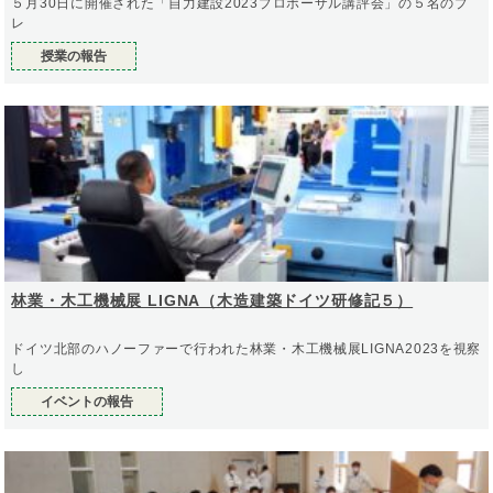
５月30日に開催された「自力建設2023プロポーザル講評会」の５名のプ
レ
授業の報告
林業・木工機械展 LIGNA（木造建築ドイツ研修記５）
ドイツ北部のハノーファーで行われた林業・木工機械展LIGNA2023を視察
し
イベントの報告