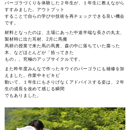
パーゴラづくりを体験した２年生が、１年生に教えながら
すすみました。アウトプット
することで自らの学びや技術を再チェックできる良い機会
です。
材料となったのは、土場にあった中途半端な長さの丸太、
製材時に出た耳材、2月に馬搬
馬耕の授業で来た馬の馬糞、森の中に落ちていた腐った
木、などほとんどが「拾ってきた
もの」。究極のアップサイクルです。
また昨年度みんなで作ったキウイのパーゴラにも補修を加
えました。作業中キビキビ
動いて、１年生にもさりげなくアドバイスする姿は、２年
生の成長を改めて感じる瞬間
でもありました。