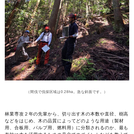
（間伐で伐採区域は0.28ha。急な斜面です。）
林業専攻２年の先輩から、切り出す木の本数や直径、樹高
などをはじめ、木の品質によってどのような用途（製材
用、合板用、パルプ用、燃料用）に分類されるのか、最も