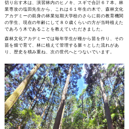
切り出す木は、演習林内のヒノキ、スギで合計６７本。林
業専攻の塩田先生から、これは６１年生の木で、森林文化
アカデミーの前身の林業短期大学校のさらに前の教育機関
の学生、現在の年齢にして８０歳くらいの方が当時植えた
であろう木であることを教えていただきました。
森林文化アカデミーでは毎年学生が種から苗を作り、その
苗を畑で育て、林に植えて管理する脈々とした流れがあ
り、歴史を積み重ね、次の世代へとつないでいます。