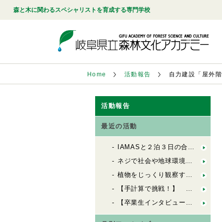
森と木に関わるスペシャリストを育成する専門学校
Home
活動報告
自力建設「屋外
活動報告
最近の活動
IAMASと２泊３日の合同合宿！「FbSのためのデザインキャンプ」
ネジで社会や地球環境を良くする会社「シネジックさん」視察
植物をじっくり観察する「植物観察の基礎」
【手計算で挑戦！】 木造の許容応力度計算（２）
【卒業生インタビュー】 ６歳から100歳までの居場所を創る