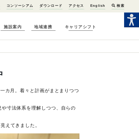
へ
コンソーシアム
ダウンロード
アクセス
English
検索
施設案内
地域連携
キャリアシフト
中
、一カ月。着々と計画がまとまりつつ
況や寸法体系を理解しつつ、自らの
が見えてきました。