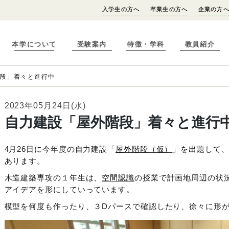
入学生の方へ
卒業生の方へ
企業の方
本学について
受験案内
特徴・学科
教員紹介
階段」着々と進行中
2023年05月24日(水)
自力建設「屋外階段」着々と進行
4月26日に今年度の自力建設「
屋外階段（仮）
」を出題して
あります。
木造建築専攻の１年生は、
空間認識
の授業で計画地周辺の状
アイデアを形にしていっています。
模型を何度も作ったり、３Dパースで確認したり、徐々に形