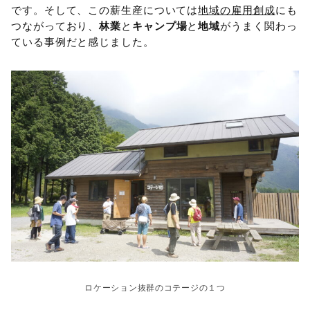
です。そして、この薪生産については
地域の雇用創成
にも
つながっており、
林業
と
キャンプ場
と
地域
がうまく関わっ
ている事例だと感じました。
ロケーション抜群のコテージの１つ