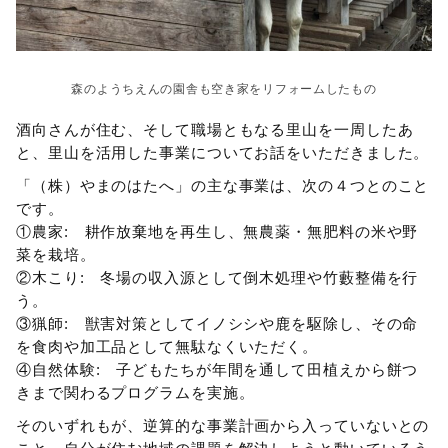
森のようちえんの園舎も空き家をリフォームしたもの
酒向さんが住む、そして職場ともなる里山を一周したあ
と、里山を活用した事業についてお話をいただきました。
「（株）やまのはたへ」の主な事業は、次の４つとのこと
です。
①農家: 耕作放棄地を再生し、無農薬・無肥料の米や野
菜を栽培。
②木こり: 冬場の収入源として倒木処理や竹藪整備を行
う。
③猟師: 獣害対策としてイノシシや鹿を駆除し、その命
を食肉や加工品として無駄なくいただく。
④自然体験: 子どもたちが年間を通して田植えから餅つ
きまで関わるプログラムを実施。
そのいずれもが、逆算的な事業計画から入っていないとの