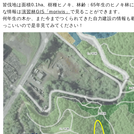
皆伐地は面積0.1ha、樹種ヒノキ、林齢：65年生のヒノキ
な情報は
演習林GIS「morivis」
で見ることができます。
何年生の木か、また今までつくられてきた自力建設の情報も
っこいいので是非見てみてください！