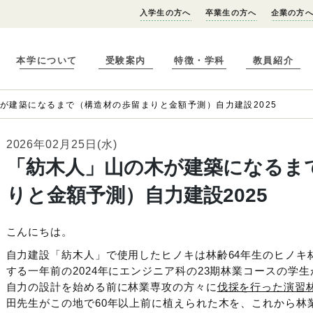
入学生の方へ
卒業生の方へ
企業の方
本学について
受験案内
特徴・学科
教員紹介
が建築になるまで（構造材の歩留まりと金額予測）自力建設2025
2026年02月25日(水)
「紡木人」山の木が建築になるま
りと金額予測）自力建設2025
こんにちは。
自力建設「紡木人」で使用したヒノキは林齢64年生のヒノキ
する一年前の2024年にエンジニア科の23期林業コースの学
自力の設計を始める前に林業専攻の方々に
伐採を行った演習
田先生がこの地で60年以上前に植えられた木を、これから林