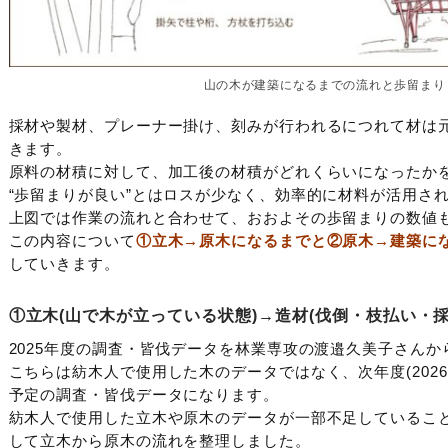
山の木が建築になるまでの流れと歩留まり 紡
採材や製材、プレーナー掛け、刻みが行われるにつれて材は
きます。
原料の材積に対して、加工後の材積がどれくらいになったか
“歩留まりが良い”とはロスが少なく、効率的に材料が活用さ
上図では作業の流れと合わせて、おおよその歩留まりの数値
この内容について
①立木→原木になるまでと②原木→建築に
していきます。
①立木(山で木が立っている状態)→造材(伐倒・枝払い・
2025年度の調査・皆伐データを林業専攻の渡邉久美子さん
こちらは紡木人で使用した木のデータではなく、次年度(202
予定の調査・皆伐データになります。
紡木人で使用した立木や原木のデータが一部不足しているこ
して立木から原木の流れを整理しました。