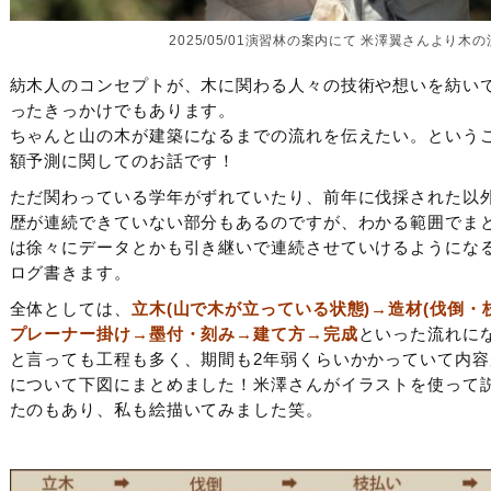
2025/05/01演習林の案内にて 米澤翼さんより
紡木人のコンセプトが、木に関わる人々の技術や想いを紡い
ったきっかけでもあります。
ちゃんと山の木が建築になるまでの流れを伝えたい。という
額予測に関してのお話です！
ただ関わっている学年がずれていたり、前年に伐採された以
歴が連続できていない部分もあるのですが、わかる範囲でま
は徐々にデータとかも引き継いで連続させていけるようにな
ログ書きます。
全体としては、
立木(山で木が立っている状態)→造材(伐倒・
プレーナー掛け→墨付・刻み→建て方→完成
といった流れに
と言っても工程も多く、期間も2年弱くらいかかっていて内
について下図にまとめました！米澤さんがイラストを使って
たのもあり、私も絵描いてみました笑。