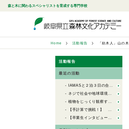
森と木に関わるスペシャリストを育成する専門学校
Home
活動報告
「紡木人」山の木
活動報告
最近の活動
IAMASと２泊３日の合同合宿！「FbSのためのデザインキャンプ」
ネジで社会や地球環境を良くする会社「シネジックさん」視察
植物をじっくり観察する「植物観察の基礎」
【手計算で挑戦！】 木造の許容応力度計算（２）
【卒業生インタビュー】 ６歳から100歳までの居場所を創る