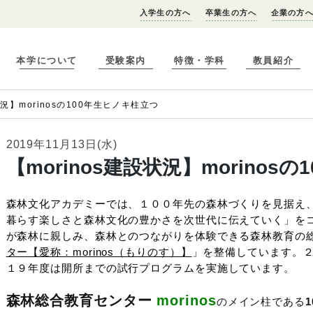
入学生の方へ
卒業生の方へ
企業の方
本学について
受験案内
特徴・学科
教員紹介
状況】morinosの100年生ヒノキ柱立つ
2019年11月13日(水)
【morinos建設状況】morinos
森林文化アカデミーでは、１００年先の森林づくりを見据え
暮らす楽しさと森林文化の豊かさを次世代に伝えていく」を
が森林に親しみ、森林とのつながりを体験できる森林教育の
ター【愛称：morinos（もりのす）】
」を整備しています。
１９年度は開所までの試行プログラムを実施しています。
森林総合教育センター
morinos
のメイン柱である