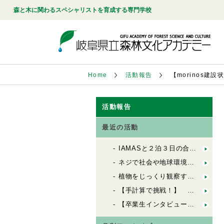
森と木に関わるスペシャリストを育成する専門学校
Home
活動報告
【morinos建設
活動報告
最近の活動
IAMASと２泊３日の合同合宿！「FbSのためのデザインキャンプ」
ネジで社会や地球環境を良くする会社「シネジックさん」視察
植物をじっくり観察する「植物観察の基礎」
【手計算で挑戦！】 木造の許容応力度計算（２）
【卒業生インタビュー】 ６歳から100歳までの居場所を創る