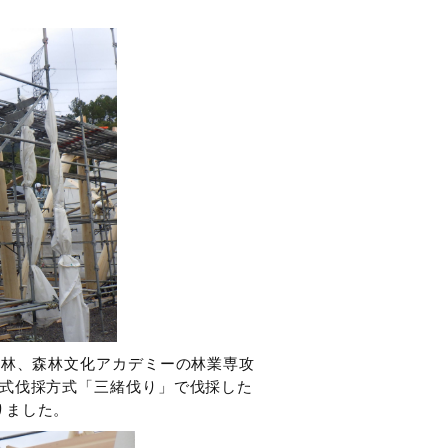
工林、森林文化アカデミーの林業専攻
古式伐採方式「三緒伐り」で伐採した
りました。