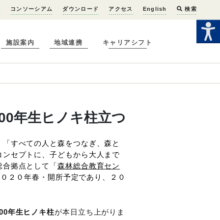
へ
コンソーシアム
ダウンロード
アクセス
English
検索
施設案内
地域連携
キャリアシフト
の100年生ヒノキ柱立つ
、「すべての人と森をつなぎ、森と
コンセプトに、子どもから大人まで
総合拠点として「
森林総合教育セン
２０２０年春・開所予定であり、２０
100年生ヒノキ柱
が本日立ち上がりま