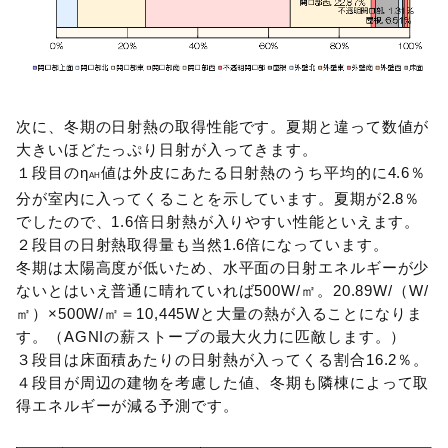
次に、冬期の日射熱の取得性能です。夏期と違って数値が
大きいほどたっぷり日射が入ってきます。
１段目のη
値は外皮にあたる日射熱のうち平均的に4.6％
AH
分が室内に入ってくることを示しています。夏期が2.8％
でしたので、1.6倍日射熱が入りやすい性能といえます。
２段目の日射熱取得量も当然1.6倍になっています。
冬期は太陽高度が低いため、水平面の日射エネルギーが少
ないとはいえ普通に晴れていれば500W/㎡。20.89W/（W/
㎡）×500W/㎡＝10,445Wと大量の熱が入ることになりま
す。（AGNIの薪ストーブの最大火力に匹敵します。）
３段目は床面積あたりの日射熱が入ってくる割合16.2％。
４段目が周辺の建物を考慮した値、冬期も隣棟によって取
得エネルギーが減る予測です。