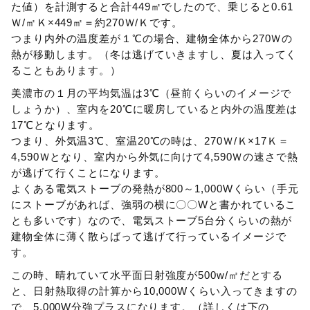
た値）を計測すると合計449㎡でしたので、乗じると0.61
Ｗ/㎡Ｋ×449㎡＝約270Ｗ/Ｋです。
つまり内外の温度差が１℃の場合、建物全体から270Ｗの
熱が移動します。（冬は逃げていきますし、夏は入ってく
ることもあります。）
美濃市の１月の平均気温は3℃（昼前くらいのイメージで
しょうか）、室内を20℃に暖房していると内外の温度差は
17℃となります。
つまり、外気温3℃、室温20℃の時は、270Ｗ/Ｋ×17Ｋ＝
4,590Ｗとなり、室内から外気に向けて4,590Ｗの速さで熱
が逃げて行くことになります。
よくある電気ストーブの発熱が800～1,000Wくらい（手元
にストーブがあれば、強弱の横に〇〇Wと書かれているこ
とも多いです）なので、電気ストーブ5台分くらいの熱が
建物全体に薄く散らばって逃げて行っているイメージで
す。
この時、晴れていて水平面日射強度が500w/㎡だとする
と、日射熱取得の計算から10,000Wくらい入ってきますの
で、5,000W分強プラスになります。（詳しくは下の