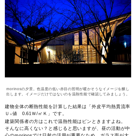
morinosの夕景。色温度の低い赤目の照明が暖かそうなイメージを醸し
出します。イメージだけではないのを温熱性能で確認してみましょう。
建物全体の断熱性能を計算した結果は「外皮平均熱貫流率
Ｕ
値 0.61Ｗ/㎡Ｋ」です。
Ａ
建築関係者の方はこれで温熱性能はピンときますよね。
そんなに高くない？と感じると思いますが、昼の活動が中
心のmorinosでは
日射の活用
が重要なため、ガラス面が大