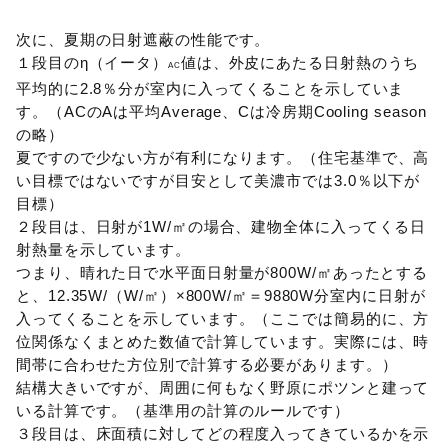
次に、夏期の日射遮蔽の性能です。
１段目のη（イータ）
値は、外皮にあたる日射熱のうち
AC
平均的に2.8％分が室内に入ってくることを示していま
す。（ACのAは平均Average、Cは冷房期Cooling season
の略）
夏ですので少ない方が有利になります。（住宅基準で、高
い目標ではないですが目安として美濃市では3.0％以下が
目標）
２段目は、日射が1W/㎡の場合、建物全体に入ってくる日
射熱量を示しています。
つまり、晴れた日で水平面日射量が800W/㎡あったとする
と、12.35W/（W/㎡）×800W/㎡＝9880W分室内に日射が
入ってくることを示しています。（ここでは簡易的に、方
位関係なくまとめた数値で計算しています。実際には、時
間帯に合わせた方位別で計算する必要があります。）
結構大きいですが、周囲に何もなく野原にポツンと建って
いる計算です。（基準用の計算のルールです）
３段目は、床面積に対してどの程度入ってきているかを示