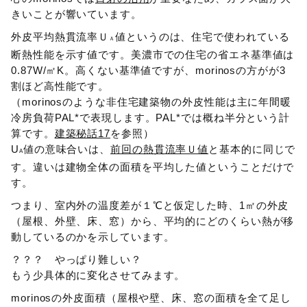
きいことが響いています。
外皮平均熱貫流率Ｕ
値というのは、住宅で使われている
Ａ
断熱性能を示す値です。美濃市での住宅の省エネ基準値は
0.87W/㎡K。高くない基準値ですが、morinosの方がが3
割ほど高性能です。
（morinosのような非住宅建築物の外皮性能は主に年間暖
冷房負荷PAL*で表現します。PAL*では概ね半分という計
算です。
建築秘話17
を参照）
U
値の意味合いは、
前回の熱貫流率Ｕ値
と基本的に同じで
A
す。違いは建物全体の面積を平均した値ということだけで
す。
つまり、室内外の温度差が１℃と仮定した時、1㎡の外皮
（屋根、外壁、床、窓）から、平均的にどのくらい熱が移
動しているのかを示しています。
？？？ やっぱり難しい？
もう少具体的に変化させてみます。
morinosの外皮面積（屋根や壁、床、窓の面積を全て足し