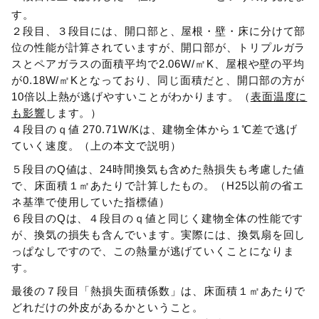
す。
２段目、３段目には、開口部と、屋根・壁・床に分けて部
位の性能が計算されていますが、開口部が、トリプルガラ
スとペアガラスの面積平均で2.06W/㎡K、屋根や壁の平均
が0.18W/㎡Kとなっており、同じ面積だと、開口部の方が
10倍以上熱が逃げやすいことがわかります。（
表面温度に
も影響
します。）
４段目のｑ値 270.71W/Kは、建物全体から１℃差で逃げ
ていく速度。（上の本文で説明）
５段目のQ値は、24時間換気も含めた熱損失も考慮した値
で、床面積１㎡あたりで計算したもの。（H25以前の省エ
ネ基準で使用していた指標値）
６段目のQは、４段目のｑ値と同じく建物全体の性能です
が、換気の損失も含んでいます。実際には、換気扇を回し
っぱなしですので、この熱量が逃げていくことになりま
す。
最後の７段目「熱損失面積係数」は、床面積１㎡あたりで
どれだけの外皮があるかということ。