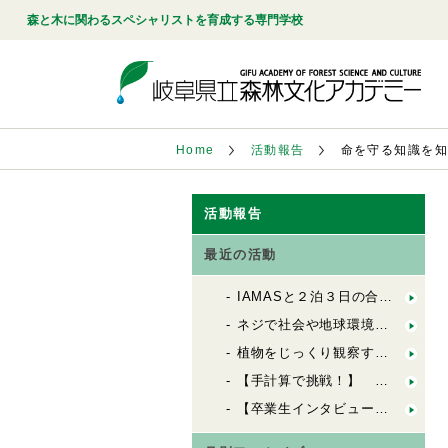
森と木に関わるスペシャリストを育成する専門学校
Home
活動報告
命を守る知識を知
活動報告
最近の活動
IAMASと２泊３日の合同合宿！「FbSのためのデザインキャンプ」
ネジで社会や地球環境を良くする会社「シネジックさん」視察
植物をじっくり観察する「植物観察の基礎」
【手計算で挑戦！】 木造の許容応力度計算（２）
【卒業生インタビュー】 ６歳から100歳までの居場所を創る