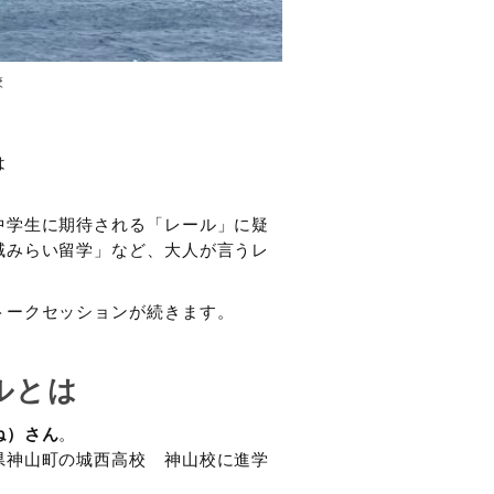
校
は
中学生に期待される「レール」に疑
域みらい留学」など、大人が言うレ
トークセッションが続きます。
ルとは
ね）さん
。
県神山町の城西高校 神山校に進学