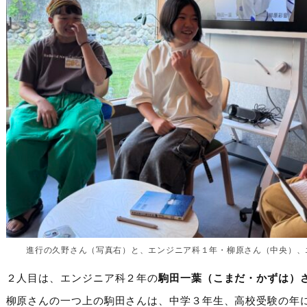
進行の久野さん（写真右）と、エンジニア科１年・柳原さん（中央）、
２人目は、エンジニア科２年の
駒田一葉（こまだ・かずは）
柳原さんの一つ上の駒田さんは、中学３年生、高校受験の年