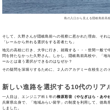
島の入口から見える隠岐島前高
そして、久野さんが隠岐島前への視察に惹かれた理由、それ
「レールから外れる選択をする若者たち」
地元の高校に行き、大学に行き、就職する・・・世間一般で
問を持たなかった久野さん。しかし、隠岐島前高校や、「地
ールとは違う選択ができるのはなぜか？
その疑問を深堀りするために、２人のアカデミー在校生との
新しい進路を選択する10代のリア
一人目は、エンジニア科１年の
柳原彩音（やなぎはら・あや
兵庫県出身で、「地域みらい留学」の制度を利用して、徳島
しました。