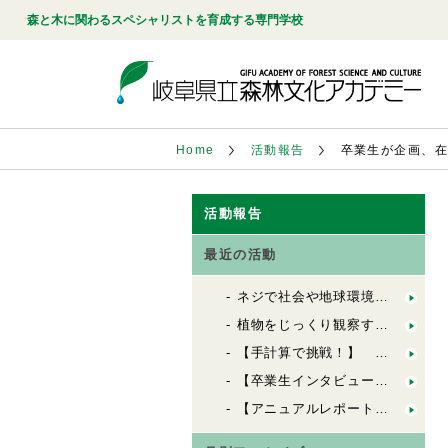
森と木に関わるスペシャリストを育成する専門学校
Home
活動報告
卒業生が企画、
活動報告
最近の活動
ネジで社会や地球環境を良くする会社「シネジックさん」視察
植物をじっくり観察する「植物観察の基礎」
【手計算で挑戦！】 木造の許容応力度計算（２）
【卒業生インタビュー】 ６歳から100歳までの居場所を創る
【アニュアルレポート2025】古民家再生を通して考える森林文化の学び