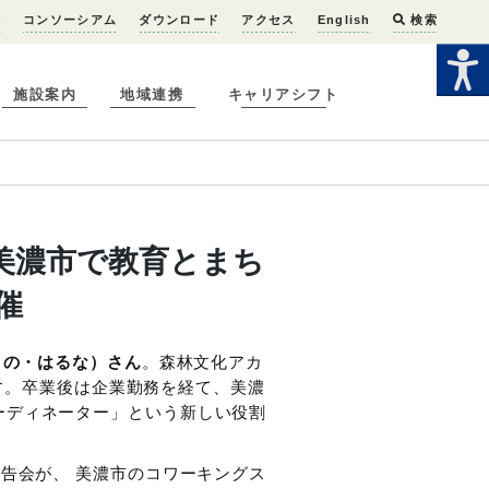
へ
コンソーシアム
ダウンロード
アクセス
English
検索
施設案内
地域連携
キャリアシフト
美濃市で教育とまち
催
くの・はるな）さん
。森林文化アカ
）です。卒業後は企業勤務を経て、美濃
ーディネーター」という新しい役割
報告会が、 美濃市のコワーキングス