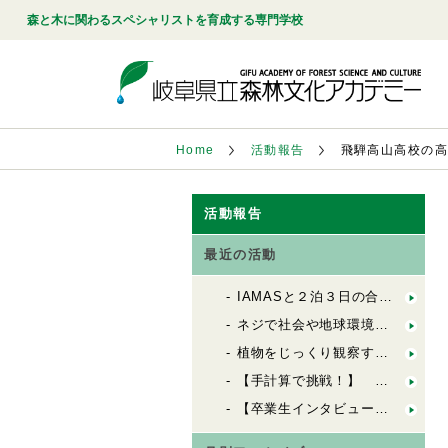
森と木に関わるスペシャリストを育成する専門学校
Home
活動報告
飛騨高山高校の
活動報告
最近の活動
IAMASと２泊３日の合同合宿！「FbSのためのデザインキャンプ」
ネジで社会や地球環境を良くする会社「シネジックさん」視察
植物をじっくり観察する「植物観察の基礎」
【手計算で挑戦！】 木造の許容応力度計算（２）
【卒業生インタビュー】 ６歳から100歳までの居場所を創る