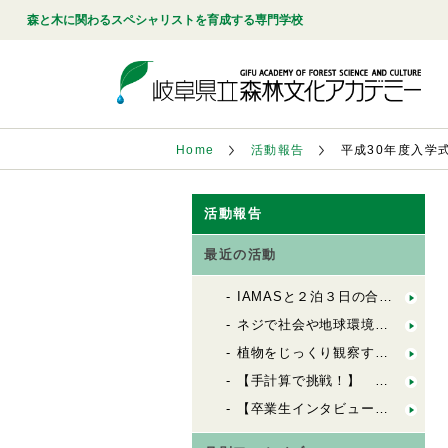
森と木に関わるスペシャリストを育成する専門学校
Home
活動報告
平成30年度入学
活動報告
最近の活動
IAMASと２泊３日の合同合宿！「FbSのためのデザインキャンプ」
ネジで社会や地球環境を良くする会社「シネジックさん」視察
植物をじっくり観察する「植物観察の基礎」
【手計算で挑戦！】 木造の許容応力度計算（２）
【卒業生インタビュー】 ６歳から100歳までの居場所を創る