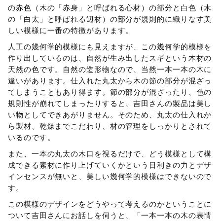
の赤色（木の「赤身」と呼ばれる心材）の部分と白色（木
の「白太」と呼ばれる辺材）の部分が規則的に織りなす美
しい模様に一番の特徴があります。
人工の幾何学的模様にも見えますが、この幾何学的模様を
作り出しているのは、自然が生み出したスギという木材の
天然の色です。自然の造形物なので、当然一本一本の木に
違いがあります。仕入れた丸太から木の節の部分が混ざっ
てしまうこともあり得ます。節の部分が混ざったり、色の
規則性が崩れてしまったりすると、吉田さんの製品は美し
い物としてできあがりません。そのため、丸太の仕入れか
ら製材、乾燥までこだわり、材の管理をしっかりとされて
いるのです。
また、一本の丸太の木口を視るだけで、どう模様として構
成できる素材に作り上げていくかという目利きの力とデザ
インセンスが無いと、美しい幾何学的模様はできないので
す。
この模様のデザインをどうやって考えるのかということに
ついて吉田さんにお話しを伺うと、「一本一本の木の表情