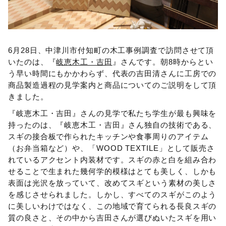
6月28日、中津川市付知町の木工事例調査で訪問させて頂
いたのは、『
岐恵木工・吉田
』さんです。朝8時からとい
う早い時間にもかかわらず、代表の吉田清さんに工房での
商品製造過程の見学案内と商品についてのご説明をして頂
きました。
『岐恵木工・吉田』さんの見学で私たち学生が最も興味を
持ったのは、『岐恵木工・吉田』さん独自の技術である、
スギの接合板で作られたキッチンや食事周りのアイテム
（お弁当箱など）や、「WOOD TEXTILE」として販売さ
れているアクセント内装材です。スギの赤と白を組み合わ
せることで生まれた幾何学的模様はとても美しく、しかも
表面は光沢を放っていて、改めてスギという素材の美しさ
を感じさせられました。しかし、すべてのスギがこのよう
に美しいわけではなく、この地域で育てられる長良スギの
質の良さと、その中から吉田さんが選びぬいたスギを用い