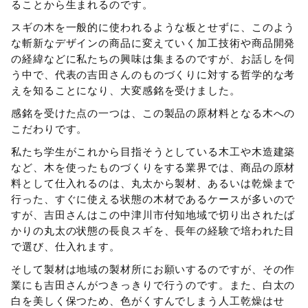
ることから生まれるのです。
スギの木を一般的に使われるような板とせずに、このよう
な斬新なデザインの商品に変えていく加工技術や商品開発
の経緯などに私たちの興味は集まるのですが、お話しを伺
う中で、代表の吉田さんのものづくりに対する哲学的な考
えを知ることになり、大変感銘を受けました。
感銘を受けた点の一つは、この製品の原材料となる木への
こだわりです。
私たち学生がこれから目指そうとしている木工や木造建築
など、木を使ったものづくりをする業界では、商品の原材
料として仕入れるのは、丸太から製材、あるいは乾燥まで
行った、すぐに使える状態の木材であるケースが多いので
すが、吉田さんはこの中津川市付知地域で切り出されたば
かりの丸太の状態の長良スギを、長年の経験で培われた目
で選び、仕入れます。
そして製材は地域の製材所にお願いするのですが、その作
業にも吉田さんがつきっきりで行うのです。また、白太の
白を美しく保つため、色がくすんでしまう人工乾燥はせ