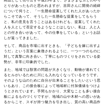
商品として売り出す平成25年まで、さまざまな方とのやり
とりがあったものと思われますが、吉田さんに開発の経緯
について伺うと、「一生懸命提案してくれた人があったか
らこそであって、そうした一生懸命な提案をしてもらう
と、私の意見を言うことはあるけれども、提案してくれた
人を人として否定するようなことはしない。私は、人と人
との付き合いがあって、今の仕事をしている」というお話
しが返ってきました。
そして、商品を市場に出すときも、「子どもを嫁に出すよ
うだ」という言葉に象徴されるように、一つ一つのものに
対して真摯に向き合い、丁寧にものづくりをされている姿
勢が、非常に印象的でした。
また、地域では獣害の問題が大きくなり、動物が連れてく
るヒルがいるために川にも入れなくなっているそうです。
そのような山のために自分が出来ることをしたいという思
いもあり、この接合板によって地域材に付加価値をつけよ
うとされています。手間もかかり、大変なことも多い接合
板によるものづくりですが、地域の山や木材への思いがあ
るからこそ、スギが持つ魅力を引き出し、質の高い商品作