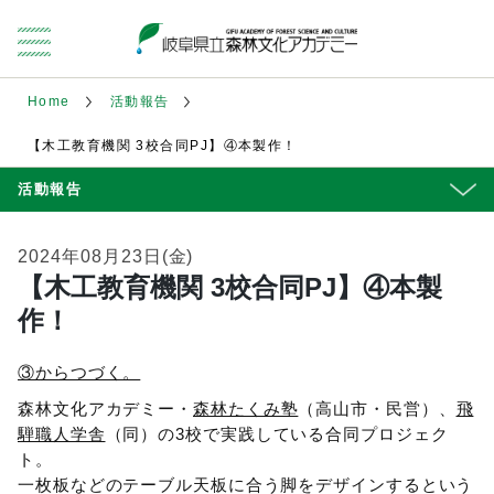
Home
活動報告
【木工教育機関 3校合同PJ】④本製作！
活動報告
2024年08月23日(金)
【木工教育機関 3校合同PJ】④本製
作！
③からつづく。
森林文化アカデミー・
森林たくみ塾
（高山市・民営）、
飛
騨職人学舎
（同）の3校で実践している合同プロジェク
ト。
一枚板などのテーブル天板に合う脚をデザインするという