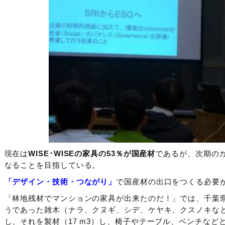
現在は
WISE･WISEの家具の53％が国産材
であるが、次期の
なることを目指している。
「デザイン・技術・つながり」
で国産材の出口をつくる必要
「林地残材でマンションの家具が出来たのだ！」では、千葉
うであった雑木（ナラ、クヌギ、シデ、ケヤキ、クスノキなど太
し、それを製材（17 m3）し、椅子やテーブル、ベンチなど