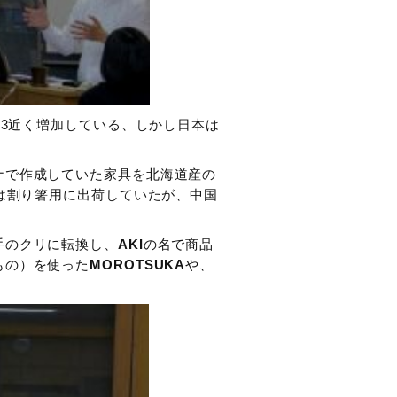
m3近く増加している、しかし日本は
。
ナで作成していた家具を北海道産の
は割り箸用に出荷していたが、中国
手のクリに転換し、
AKI
の名で商品
もの）を使った
MOROTSUKA
や、