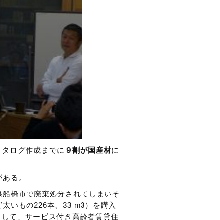
カタログ作成までに
９割が国産材
に
がある。
県船橋市で廃棄処分されてしまいそ
いもの226本、33 m3）を購入
として、サービス付き高齢者賃貸住