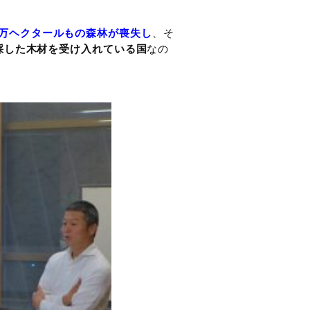
00万ヘクタールもの森林が喪失し
、そ
採した木材を受け入れている国
なの