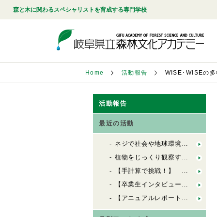
森と木に関わるスペシャリストを育成する専門学校
Home
活動報告
WISE･WIS
活動報告
最近の活動
ネジで社会や地球環境を良くする会社「シネジックさん」視察
植物をじっくり観察する「植物観察の基礎」
【手計算で挑戦！】 木造の許容応力度計算（２）
【卒業生インタビュー】 ６歳から100歳までの居場所を創る
【アニュアルレポート2025】古民家再生を通して考える森林文化の学び