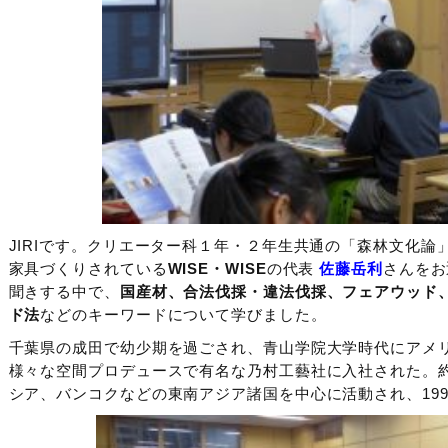
JIRIです。クリエーター科１年・２年生共通の「森林文化
家具づくりされている
WISE・WISE
の代表
佐藤岳利
さんをお
聞きする中で、
国産材、合法伐採・違法伐採、フェアウッド
ド法
などのキーワードについて学びました。
千葉県の成田で幼少期を過ごされ、青山学院大学時代にアメ
様々な空間プロデュースで有名な乃村工藝社に入社された。約
シア、バンコクなどの東南アジア諸国を中心に活動され、1996年