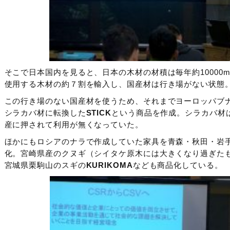
そこで日本国内を見ると、日本の木材の材積は毎年約10000
使用する木材の約７割を輸入し、国産材は行き場がない状態
この行き場のない国産材を使うため、それまでヨーロッパブ
シラカバ材に転換した
STICK
という商品を作成。シラカバ材
産に押されて利用が無くなっていた。
ほかにもロシアのナラで作成していた家具を青森・秋田・岩
化。宮崎県産のクヌギ（シイタケ原木には大きくなり過ぎた
宮城県栗駒山のスギの
KURIKOMA
なども商品化している。