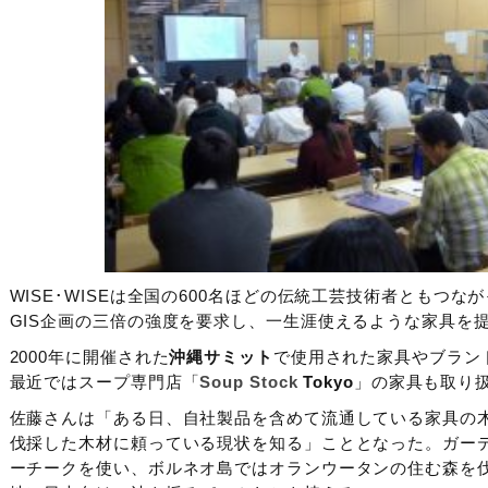
WISE･WISEは全国の600名ほどの伝統工芸技術者ともつ
GIS企画の三倍の強度を要求し、一生涯使えるような家具を
2000年に開催された
沖縄サミット
で使用された家具やブラン
最近ではスープ専門店「
Soup Stock
Tokyo
」の家具も取り
佐藤さんは「ある日、自社製品を含めて流通している家具の
伐採した木材に頼っている現状を知る」こととなった。ガー
ーチークを使い、ボルネオ島ではオランウータンの住む森を