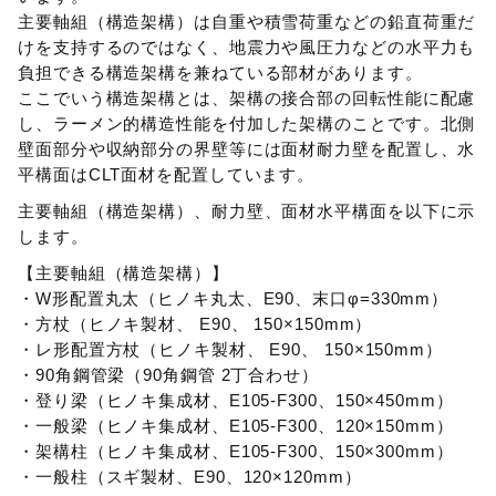
主要軸組（構造架構）は自重や積雪荷重などの鉛直荷重だ
けを支持するのではなく、地震力や風圧力などの水平力も
負担できる構造架構を兼ねている部材があります。
ここでいう構造架構とは、架構の接合部の回転性能に配慮
し、ラーメン的構造性能を付加した架構のことです。北側
壁面部分や収納部分の界壁等には面材耐力壁を配置し、水
平構面はCLT面材を配置しています。
主要軸組（構造架構）、耐力壁、面材水平構面を以下に示
します。
【主要軸組（構造架構）】
・W形配置丸太（ヒノキ丸太、E90、末口φ=330mm）
・方杖（ヒノキ製材、 E90、 150×150mm）
・レ形配置方杖（ヒノキ製材、 E90、 150×150mm）
・90角鋼管梁（90角鋼管 2丁合わせ）
・登り梁（ヒノキ集成材、E105-F300、150×450mm）
・一般梁（ヒノキ集成材、E105-F300、120×150mm）
・架構柱（ヒノキ集成材、E105-F300、150×300mm）
・一般柱（スギ製材、E90、120×120mm）