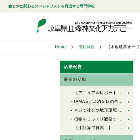
森と木に関わるスペシャリストを育成する専門学校
Home
活動報告
【木造建築オー
活動報告
最近の活動
【アニュアルレポート2025】岐阜県産ヒノキにおける乾燥技術のさらなる向上を目指して
IAMASと２泊３日の合同合宿！「FbSのためのデザインキャンプ」
ネジで社会や地球環境を良くする会社「シネジックさん」視察
植物をじっくり観察する「植物観察の基礎」
【手計算で挑戦！】 木造の許容応力度計算（２）