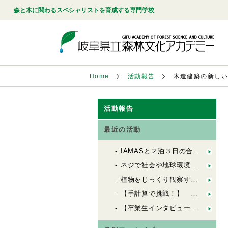
森と木に関わるスペシャリストを育成する専門学校
Home
活動報告
木造建築の新し
活動報告
最近の活動
IAMASと２泊３日の合同合宿！「FbSのためのデザインキャンプ」
ネジで社会や地球環境を良くする会社「シネジックさん」視察
植物をじっくり観察する「植物観察の基礎」
【手計算で挑戦！】 木造の許容応力度計算（２）
【卒業生インタビュー】 ６歳から100歳までの居場所を創る