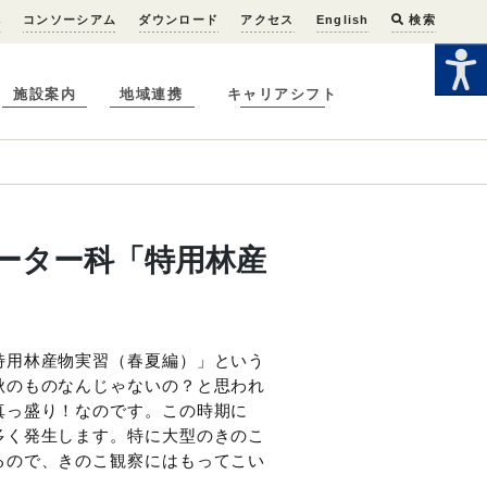
へ
コンソーシアム
ダウンロード
アクセス
English
検索
施設案内
地域連携
キャリアシフト
ーター科「特用林産
特用林産物実習（春夏編）」という
秋のものなんじゃないの？と思われ
真っ盛り！なのです。この時期に
多く発生します。特に大型のきのこ
るので、きのこ観察にはもってこい