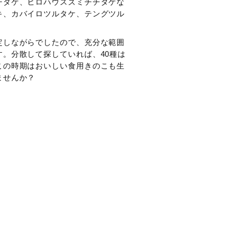
チタケ、ヒロハウスズミチチタケな
キ、カバイロツルタケ、テングツル
定しながらでしたので、充分な範囲
。分散して探していれば、40種は
この時期はおいしい食用きのこも生
ませんか？