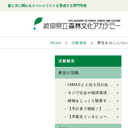
森と木に関わるスペシャリストを育成する専門学校
Home
活動報告
野生きのこにつ
活動報告
最近の活動
IAMASと２泊３日の合同合宿！「FbSのためのデザインキャンプ」
ネジで社会や地球環境を良くする会社「シネジックさん」視察
植物をじっくり観察する「植物観察の基礎」
【手計算で挑戦！】 木造の許容応力度計算（２）
【卒業生インタビュー】 ６歳から100歳までの居場所を創る