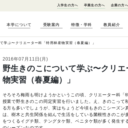
入学生の方へ
卒業生の方へ
企業の方
本学について
受験案内
特徴・学科
教員紹介
いて学ぶ〜クリエーター科「特用林産物実習（春夏編）」
2016年07月11日(月)
野生きのこについて学ぶ〜クリエ
物実習（春夏編）」
そろそろ梅雨も明けようかというこの頃、クリエーター科「
授業で野生きのこの同定実習を行いました。え、きのこって
る方も多いでしょうが、実はちょうど今頃もきのこシーズン
は、樹木と共生関係を結んで生活をしている菌根性きのこが
をつくるイグチ類、テングタケ類、ベニタケ類が多く発生す
のシーズンなのです。