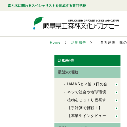
森と木に関わるスペシャリストを育成する専門学校
Home
活動報告
「自力建設 森
活動報告
最近の活動
IAMASと２泊３日の合同合宿！「FbSのためのデザインキャンプ」
ネジで社会や地球環境を良くする会社「シネジックさん」視察
植物をじっくり観察する「植物観察の基礎」
【手計算で挑戦！】 木造の許容応力度計算（２）
【卒業生インタビュー】 ６歳から100歳までの居場所を創る