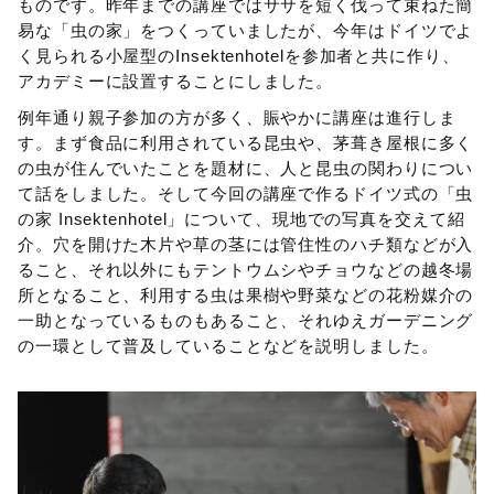
ものです。昨年までの講座ではササを短く伐って束ねた簡
易な「虫の家」をつくっていましたが、今年はドイツでよ
く見られる小屋型のInsektenhotelを参加者と共に作り、
アカデミーに設置することにしました。
例年通り親子参加の方が多く、賑やかに講座は進行しま
す。まず食品に利用されている昆虫や、茅葺き屋根に多く
の虫が住んでいたことを題材に、人と昆虫の関わりについ
て話をしました。そして今回の講座で作るドイツ式の「虫
の家 Insektenhotel」について、現地での写真を交えて紹
介。穴を開けた木片や草の茎には管住性のハチ類などが入
ること、それ以外にもテントウムシやチョウなどの越冬場
所となること、利用する虫は果樹や野菜などの花粉媒介の
一助となっているものもあること、それゆえガーデニング
の一環として普及していることなどを説明しました。