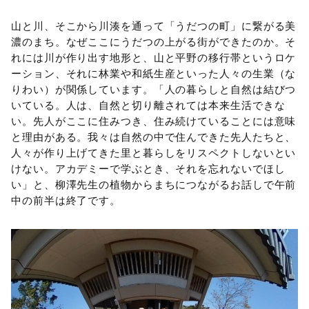
山と川、そこから川湊を通って「うだつの町」に繋がる美
濃のまち。なぜここにうだつの上がる街ができたのか。そ
れには川が作り出す地形と、山と平野の移行帯というロケ
ーション、それに林業や和紙生産といった人々の生業（な
りわい）が関係しています。「人の暮らしと自然は結びつ
いている。人は、自然と切り離されては本来生活できな
い。先人がここに住みつき、住み続けていることには意味
と理由がある。我々は自然の中で住んできた先人たちと、
人々が作り上げてきた里と暮らしをリスペクトしないとい
けない。アカデミーで学ぶとき、それを忘れないでほし
い」と、柳澤先生の植物からまちにつながるお話しで午前
中の前半は終了です。