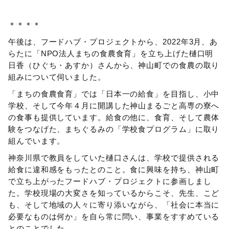
＊＊＊＊
午後は、フードハブ・プロジェクトから、2022年3月、あ
らたに「NPO法人まちの食農食育」を立ち上げた樋口明
日香（ひぐち・あすか）さんから、神山町での食農の取り
組みについて伺いました。
「まちの食農食育」では「日本一の給食」を目指し、小中
学校、そして今年４月に開講した神山まるごと高専の寮へ
の食事も提供しています。給食の他に、食育、そして農体
験をつなげた、まちぐるみの「学校食プログラム」に取り
組んでいます。
神奈川県で教員をしていた樋口さんは、学校で提供される
給食に違和感をもったとのこと。食に興味を持ち、神山町
で立ち上がったフードハブ・プロジェクトに参画しまし
た。学校現場の大変さを知っているからこそ、先生、こど
も、そして地域の人々に寄り添いながら、「社会に本当に
必要なものは何か」を自ら常に問い、事業をすすめている
とのことでした。