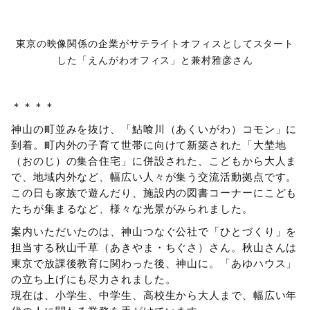
東京の映像関係の企業がサテライトオフィスとしてスタート
した「えんがわオフィス」と兼村雅彦さん
＊＊＊＊
神山の町並みを抜け、「鮎喰川（あくいがわ）コモン」に
到着。町内外の子育て世帯に向けて新築された「大埜地
（おのじ）の集合住宅」に併設された、こどもから大人ま
で、地域内外など、幅広い人々が集う交流活動拠点です。
この日も家族で遊んだり、施設内の図書コーナーにこども
たちが集まるなど、様々な光景がみられました。
案内いただいたのは、神山つなぐ公社で「ひとづくり」を
担当する秋山千草（あきやま・ちぐさ）さん。秋山さんは
東京で放課後教育に関わった後、神山に。「あゆハウス」
の立ち上げにも尽力されました。
現在は、小学生、中学生、高校生から大人まで、幅広い年