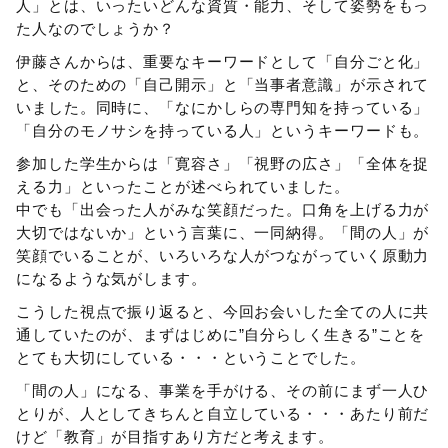
人」とは、いったいどんな資質・能力、そして姿勢をもっ
た人なのでしょうか？
伊藤さんからは、重要なキーワードとして「自分ごと化」
と、そのための「自己開示」と「当事者意識」が示されて
いました。同時に、「なにかしらの専門知を持っている」
「自分のモノサシを持っている人」というキーワードも。
参加した学生からは「寛容さ」「視野の広さ」「全体を捉
える力」といったことが述べられていました。
中でも「出会った人がみな笑顔だった。口角を上げる力が
大切ではないか」という言葉に、一同納得。「間の人」が
笑顔でいることが、いろいろな人がつながっていく原動力
になるような気がします。
こうした視点で振り返ると、今回お会いした全ての人に共
通していたのが、まずはじめに”自分らしく生きる”ことを
とても大切にしている・・・ということでした。
「間の人」になる、事業を手がける、その前にまず一人ひ
とりが、人としてきちんと自立している・・・あたり前だ
けど「教育」が目指すあり方だと考えます。