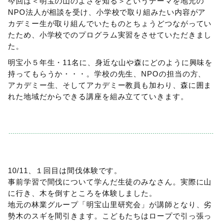
今回は＜明宝の山のよさを知る＞というテーマを地元の
NPO法人が相談を受け、小学校で取り組みたい内容がア
カデミー生が取り組んでいたものとちょうどつながってい
たため、小学校でのプログラム実習をさせていただきまし
た。
明宝小５年生・11名に、身近な山や森にどのように興味を
持ってもらうか・・・。学校の先生、NPOの担当の方、
アカデミー生、そしてアカデミー教員も加わり、森に囲ま
れた地域だからできる講座を組み立てていきます。
10/11、１回目は間伐体験です。
事前学習で間伐について学んだ生徒のみなさん。実際に山
に行き、木を倒すところを体験しました。
地元の林業グループ「明宝山里研究会」が講師となり、劣
勢木のスギを間引きます。こどもたちはロープで引っ張っ