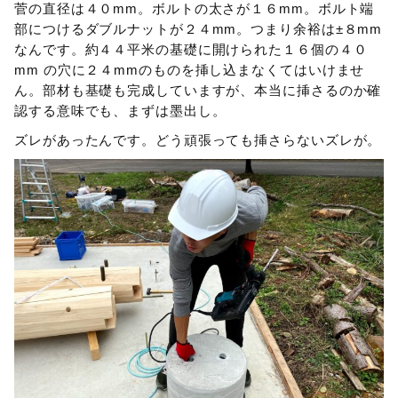
菅の直径は４０mm。ボルトの太さが１６mm。ボルト端
部につけるダブルナットが２４mm。つまり余裕は±８mm
なんです。約４４平米の基礎に開けられた１６個の４０
mm の穴に２４mmのものを挿し込まなくてはいけませ
ん。部材も基礎も完成していますが、本当に挿さるのか確
認する意味でも、まずは墨出し。
ズレがあったんです。どう頑張っても挿さらないズレが。