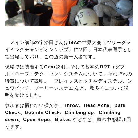
メイン講師の宇治田さんは
ISA
の世界大会（ツリークラ
イミングチャンピオンシップ）に２回、日本代表選手とし
て出場しており、この道の第一人者です。
現場では装着する
Gear
説明、そして基本の
DRT
（ダブ
ル・ロープ・テクニック）システムについて、それぞれの
特質について説明。 ブレイクスヒッチやディステル、シ
ュワビッチ、プーリーシステム など、数多くについて説
明を受けました。
参加者は慣れない横文字、
Throw、Head Ache、Bark
Check、Bounds Check、Climbing up、
Climbing
down、Open Rope、Blakes
などなど、頭の中を駆け回
ります。