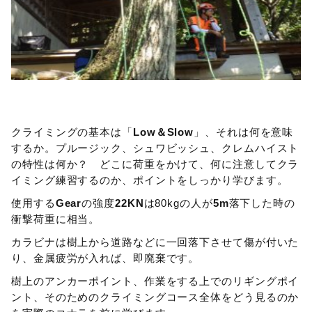
クライミングの基本は「
Low＆Slow
」、それは何を意味
するか。プルージック、シュワビッシュ、クレムハイスト
の特性は何か？ どこに荷重をかけて、何に注意してクラ
イミング練習するのか、ポイントをしっかり学びます。
使用する
Gear
の強度
22KN
は80kgの人が
5m
落下した時の
衝撃荷重に相当。
カラビナは樹上から道路などに一回落下させて傷が付いた
り、金属疲労が入れば、即廃棄です。
樹上のアンカーポイント、作業をする上でのリギングポイ
ント、そのためのクライミングコース全体をどう見るのか