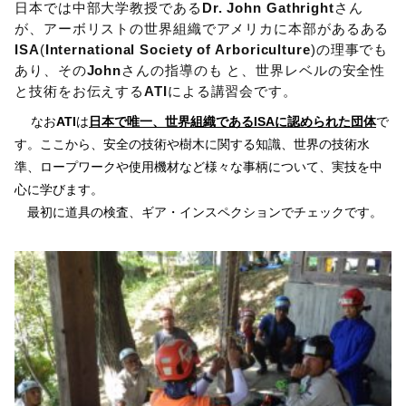
日本では中部大学教授である
Dr. John Gathright
さん
が、アーボリストの世界組織でアメリカに本部があるある
ISA
(
International Society of Arboriculture
)の理事でも
あり、その
John
さんの指導のも と、世界レベルの安全性
と技術をお伝えする
ATI
による講習会です。
なお
ATI
は
日本で唯一、世界組織であるISAに認められた団体
で
す。ここから、安全の技術や樹木に関する知識、世界の技術水
準、ロープワークや使用機材など様々な事柄について、実技を中
心に学びます。
最初に道具の検査、ギア・インスペクションでチェックです。