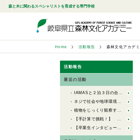
森と木に関わるスペシャリストを育成する専門学校
Home
活動報告
森林文化アカデ
活動報告
最近の活動
IAMASと２泊３日の合同合宿！「FbSのためのデザインキャンプ」
ネジで社会や地球環境を良くする会社「シネジックさん」視察
植物をじっくり観察する「植物観察の基礎」
【手計算で挑戦！】 木造の許容応力度計算（２）
【卒業生インタビュー】 ６歳から100歳までの居場所を創る