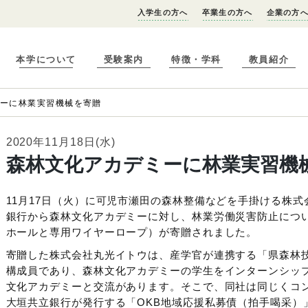
入学生の方へ
卒業生の方へ
企業の方
本学について
受験案内
特徴・学科
教員紹介
ミーに林業実習機械を寄贈
2020年11月18日(水)
森林文化アカデミーに林業実習機
11月17日（火）に可児市瀬田の森林整備などを手掛ける株
銀行から森林文化アカデミーに対し、林業労働災害防止につ
ホールと専用ワイヤーロープ）が寄贈されました。
寄贈した株式会社丸光イトウは、産学官が連携する「県森林
構成員であり、森林文化アカデミーの学生をインターンシッ
文化アカデミーと交流があります。そこで、同社は同じくコ
大垣共立銀行が発行する「OKB地域応援私募債（拍手喝采）