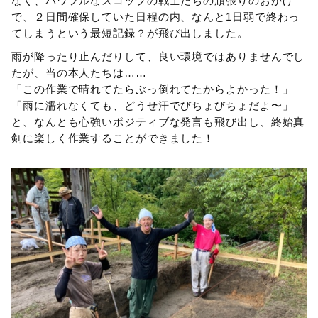
なく、パワフルなスコップの戦士たちの頑張りのおかげ
で、２日間確保していた日程の内、なんと1日弱で終わっ
てしまうという最短記録？が飛び出しました。
雨が降ったり止んだりして、良い環境ではありませんでし
たが、当の本人たちは……
「この作業で晴れてたらぶっ倒れてたからよかった！」
「雨に濡れなくても、どうせ汗でびちょびちょだよ〜」
と、なんとも心強いポジティブな発言も飛び出し、終始真
剣に楽しく作業することができました！