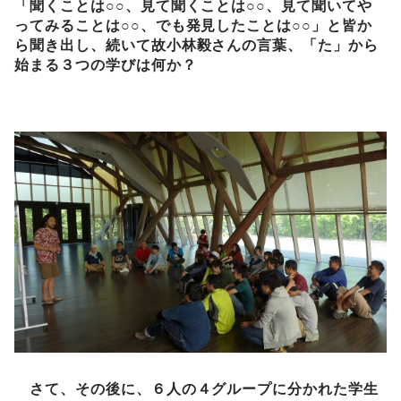
「
聞くことは○○、見て聞くことは○○、見て聞いてや
ってみることは○○、でも発見したことは○
○」と皆か
ら聞き出し、続いて故小林毅さんの言葉
、「た」から
始まる３つの学びは
何か？
さて、その後に、６人の４グループに分かれた学生