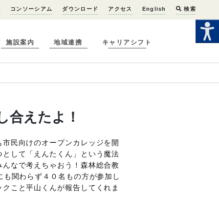
へ
コンソーシアム
ダウンロード
アクセス
English
検索
施設案内
地域連携
キャリアシフト
し合えたよ！
も市民向けのオープンカレッジを開
つとして「えんたくん」という魔法
みんなで考えちゃおう！森林総合教
にも関わらず４０名もの方が参加し
ックこと平山くんが報告してくれま