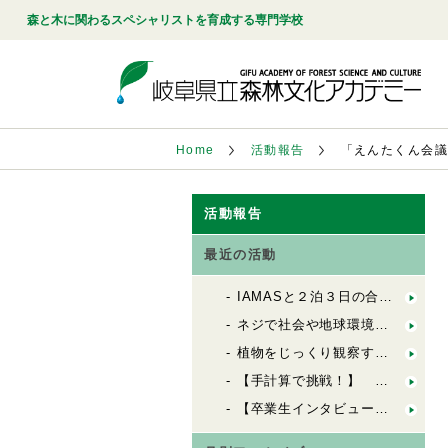
森と木に関わるスペシャリストを育成する専門学校
Home
活動報告
「えんたくん会
活動報告
最近の活動
IAMASと２泊３日の合同合宿！「FbSのためのデザインキャンプ」
ネジで社会や地球環境を良くする会社「シネジックさん」視察
植物をじっくり観察する「植物観察の基礎」
【手計算で挑戦！】 木造の許容応力度計算（２）
【卒業生インタビュー】 ６歳から100歳までの居場所を創る