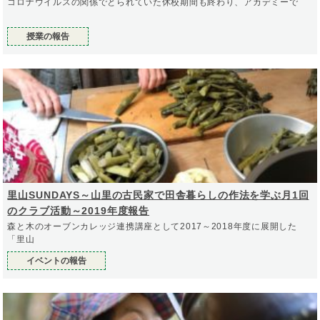
コロナウイルスの関係でとられていた休校期間も終わり、アカデミーで
授業の報告
里山SUNDAYS～山里の古民家で田舎暮らしの作法を学ぶ月1回
のクラブ活動～2019年度報告
森と木のオーブンカレッジ連携講座として2017～2018年度に展開した
「里山
イベントの報告