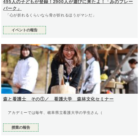
495人の子どもが登録！2900人が遊びに来たよ！「みのプレー
パーク」
「心が折れるくらいなら骨が折れるほうがマシだ」
イベントの報告
森と看護士 その①／ 看護大学 森林文化セミナー
アカデミーでは毎年、岐阜県立看護大学の学生さん（
授業の報告