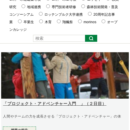
研究
地域連携
専門技術者研修
森林技術開発・普及
コンソーシアム
ロッテンブルク大学連携
20周年記念事
業
卒業生
木育
翔楓祭
morinos
オープ
ンカレッジ
「プロジェクト・アドベンチャー入門 」（２日目）
人間やチームの力を成長させる「プロジェクト・アドベンチャー」の体