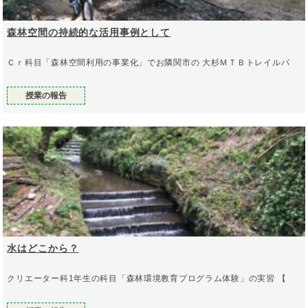
森林空間の持続的な活用事例として
Ｃｒ科目「森林空間利用の事業化」でお隣関市の 大杉ＭＴＢトレイルパ
授業の報告
水はどこから？
クリエーター科1年生の科目「森林環境教育プログラム体験」の実習 【