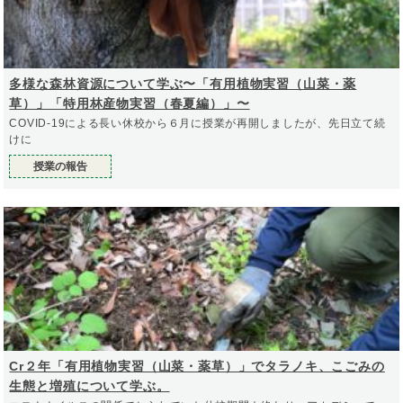
多様な森林資源について学ぶ〜「有用植物実習（山菜・薬
草）」「特用林産物実習（春夏編）」〜
COVID-19による長い休校から６月に授業が再開しましたが、先日立て続
けに
授業の報告
Cr２年「有用植物実習（山菜・薬草）」でタラノキ、こごみの
生態と増殖について学ぶ。