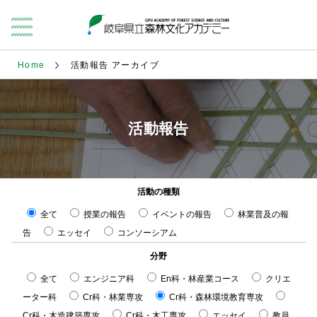
Home
活動報告 アーカイブ
活動報告
活動の種類
全て
授業の報告
イベントの報告
林業普及の報
告
エッセイ
コンソーシアム
分野
全て
エンジニア科
En科・林産業コース
クリエ
ーター科
Cr科・林業専攻
Cr科・森林環境教育専攻
Cr科・木造建築専攻
Cr科・木工専攻
エッセイ
教員