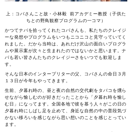
上：コバさんこと故・小林毅 前アカデミー教授（子供た
ちとの野鳥観察プログラムの一コマ）
かつてナバを拾ってくれたコバさんも、私たちのクレイジ
ーな発想やプログラムをいつもニコニコと見守っていてく
れました。だから当時は、あれだけ沢山の面白いプログラ
ムや展示案が次々と生まれたのではないかと思います。ナ
バも若い皆さんたちのクレイジーさをいつでも歓迎しま
す。
そんな日本のインタープリターの父、コバさんの命日３月
１３日が今年もやってきます。
生前、夕暮れ時の、昼と夜の自然の交代劇をタバコを燻ら
せながら愉しむのが好きだったことから「夕暮れ時を愉し
む日」になってます。全国各地で彼を慕う人々がこの日の
夕暮れ時にしばし足を止めて、身近な自然の中の普段気づ
かない移ろいを感じながら思い想いのことを感じとってい
ます。