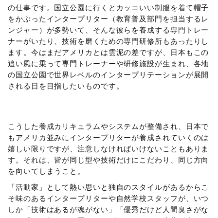
の仕事です。国立公園に行くとカッコいい制服を着て帽子
をかぶったインタープリター（教育普及部門を担当するレ
ンジャー）が多勢いて、そんな彼らを養成する専門トレー
ナーがいたり、技術を磨くための専門研修所もあったりし
ます。今はまだアメリカとは雲泥の差ですが、日本もこの
追い風に乗って専門トレーナーや研修施設が生まれ、各地
の国立公園で世界レベルのインタープリテーションが展開
される日を目指したいものです。
こうした養成カリキュラムやシステムが整備され、日本で
もアメリカ並みにインタープリターが養成されていくのは
嬉しい限りですが、注意しなければいけないこともありま
す。それは、皆が同じ型や技術だけにこだわり、同じ方向
を向いてしまうこと。
「活動家」として熱い思いと独自のスタイルがあるからこ
そ味のあるインタープリターや自然学校スタッフが、いつ
しか「技術はあるが魂がない」「優秀だけど人間臭さがな