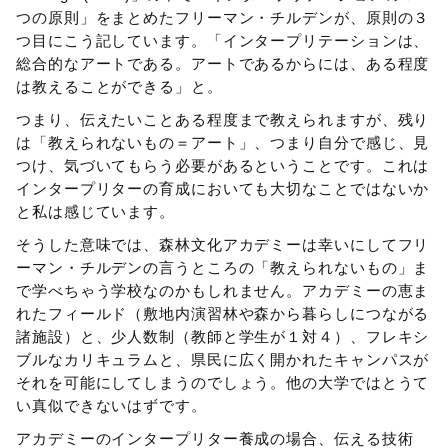
つの原則」をまとめたフリーマン・チルデンが、原則の３
つ目にこう記しています。「インタープリテーションは、
総合的なアートである。アートであるからには、ある程度
は教えることができる」と。
つまり、伝えたいことある程度まで教えられますが、残り
は「教えられないもの＝アート」、つまり自分で感じ、見
つけ、気づいてもらう必要があるということです。これは
インタープリターの育成においても大切なことではないか
と私は感じています。
そうした意味では、森林文化アカデミーは幸いにしてフリ
ーマン・チルデンの言うところの「教えられないもの」ま
で学べちゃう学校なのかもしれません。アカデミーの恵ま
れたフィールド（敷地内演習林や森から暮らしにつながる
諸施設）と、少人数制（教師と学生が１対４）、フレキシ
ブルなカリキュラムと、県民に広く開かれたキャンパスが
それを可能にしてしまうのでしょう。他の大学ではとうて
い真似できないはずです。
アカデミーのインタープリター養成の場合、伝える技術