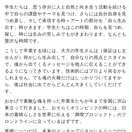
学生たちは、思う存分に人と自然と向き合う活動を続ける
中で自らの課題やテーマを見つけ、さらには自分自身を見
つめ直し、そして表現する時＝アートの部分を「自ら生み
出す」時がきます。学生たちはこの時期、自らを見つめ、
探し、時には生みの苦しみでもがきまわります。なんとも
贅沢な時間です。
こうして卒業する頃には、大方の学生さんは（保証はしま
せんが）何かしら生み出して、自分なりの視点とスタイル
で、魂から出てくるメッセージを他人に伝えることができ
るようになってきています。技術的にはプロより劣るかも
しれません。でも魂の火種だけはしっかりついてますか
ら、後は社会に出てからどんどん大きくしていくだけで
す。
おかげで素敵な魂を持った卒業生たちが今まで全国に沢山
巣立って行きました。おそらくオリンピックの時には、日
本の素晴らしさを世界に伝える「満喫プロジェクト」のフ
ロントラインに立っているはずです。
最後に一つだけ、未来のインタープリターにもう一つだけ