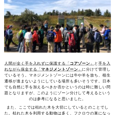
人間が全く手を入れずに保護する「
コアゾーン
」
と
手を入
れながら保全する「
マネジメントゾーン
」
に分けて管理し
ているそう。マネジメントゾーンには牛や羊を放ち、植生
遷移が進まないようにしている場所も多いそうです。日本
でも自然に手を加えるべきか否かというのは時に難しい問
題となりますが、このようにゾーン分けして考えるという
のは参考になると思いました。
また、ここでは枯れた木を大切にしているとのことでし
た。枯れた木を利用する動物は多く、フクロウの巣になっ