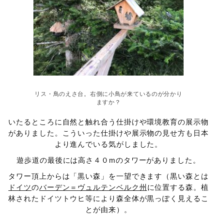
リス・鳥のえさ台。右側に小鳥が来ているのが分かり
ますか？
いたるところに自然と触れ合う仕掛けや環境教育の展示物
がありました。こういった仕掛けや展示物の見せ方も日本
より進んでいる気がしました。
遊歩道の最後には高さ４０mのタワーがありました。
タワー頂上からは「黒い森」を一望できます（黒い森とは
ドイツ
の
バーデン＝ヴュルテンベルク州
に位置する森。植
林されたドイツトウヒ等により森全体が黒っぽく見えるこ
とが由来）。