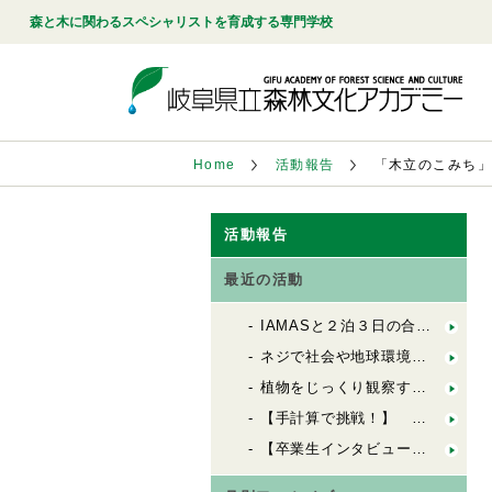
森と木に関わるスペシャリストを育成する専門学校
Home
活動報告
「木立のこみち」
活動報告
最近の活動
IAMASと２泊３日の合同合宿！「FbSのためのデザインキャンプ」
ネジで社会や地球環境を良くする会社「シネジックさん」視察
植物をじっくり観察する「植物観察の基礎」
【手計算で挑戦！】 木造の許容応力度計算（２）
【卒業生インタビュー】 ６歳から100歳までの居場所を創る