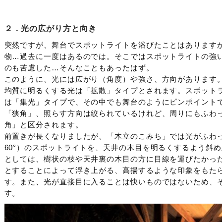
２．光の広がり方と向き
突然ですが、舞台でスポットライトを浴びたことはあります
物…過去に一度はあるのでは。そこではスポットライトの強
のも苦慮した…そんなこともあったはず。
このように、光には広がり（角度）や強さ、方向があります
均質に明るくする光は「拡散」タイプとされます。スポット
は「集光」タイプで、その中でも舞台のようにピンポイント
「狭角」、照らす方向は絞られているけれど、周りにもふわ
角」と区分されます。
前置きが長くなりましたが、「木立のこみち」では光がふわ
60°）のスポットライトを、天井の木目を明るくするよう斜
としては、樹状の枝や天井裏の木目の方に目線を運びたかっ
とすることによって浮き上がる、高揚するような印象をもた
す。また、光が直接目に入ることは快いものではないため、
す。