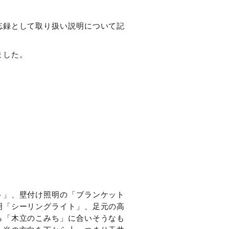
子
忘録として取り扱い説明について記
ました。
ト」、壁付け照明の「ブランケット
明「シーリングライト」、足元の高
ら「木立のこみち」に合いそうなも