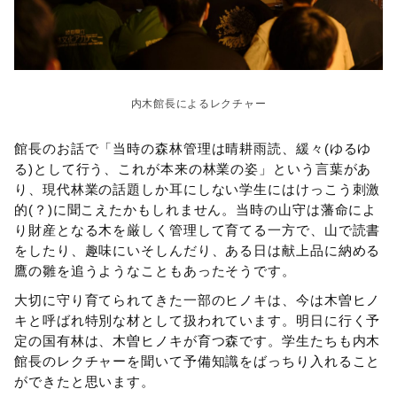
内木館長によるレクチャー
館長のお話で「当時の森林管理は晴耕雨読、緩々(ゆるゆ
る)として行う、これが本来の林業の姿」という言葉があ
り、現代林業の話題しか耳にしない学生にはけっこう刺激
的(？)に聞こえたかもしれません。当時の山守は藩命によ
り財産となる木を厳しく管理して育てる一方で、山で読書
をしたり、趣味にいそしんだり、ある日は献上品に納める
鷹の雛を追うようなこともあったそうです。
大切に守り育てられてきた一部のヒノキは、今は木曽ヒノ
キと呼ばれ特別な材として扱われています。明日に行く予
定の国有林は、木曽ヒノキが育つ森です。学生たちも内木
館長のレクチャーを聞いて予備知識をばっちり入れること
ができたと思います。