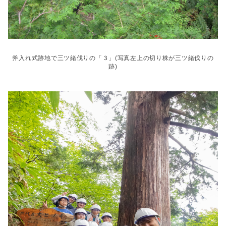
斧入れ式跡地で三ツ緒伐りの「３」(写真左上の切り株が三ツ緒伐りの
跡)