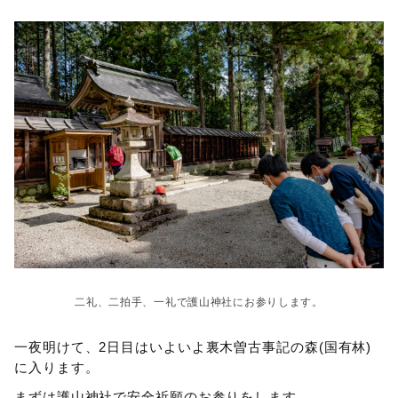
二礼、二拍手、一礼で護山神社にお参りします。
一夜明けて、2日目はいよいよ裏木曽古事記の森(国有林)
に入ります。
まずは護山神社で安全祈願のお参りをします。