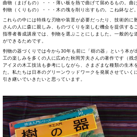
曲物（まげもの）・・・薄い板を熱で曲げて留めるもの。曲
刳物（くりもの）・・・木の塊を削り出すもの。こね鉢など
これらの中には特殊な刃物や装置が必要だったり、技術的に
さんの人に森に親しみ、ものづくりを楽しむ機会を提供する
指導者養成講座では、刳物を選ぶことにしました。一般的な
ができるためです。
刳物の器づくりでは今から30年も前に「樹の器」という本が
工の楽しみを多くの人に広めた秋岡芳夫さんの著作です（残
アイヌの木工技法も参考にしながら、さまざまな種類の生木
た。私たちは日本のグリーンウッドワークを発展させていく
引き継いでいきたいと思っています。