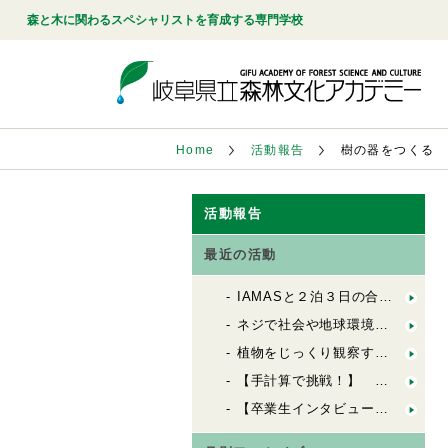
森と木に関わるスペシャリストを育成する専門学校
Home
活動報告
樹の器をつくる
活動報告
最近の活動
IAMASと２泊３日の合同合宿！「FbSのためのデザインキャンプ」
ネジで社会や地球環境を良くする会社「シネジックさん」視察
植物をじっくり観察する「植物観察の基礎」
【手計算で挑戦！】 木造の許容応力度計算（２）
【卒業生インタビュー】 ６歳から100歳までの居場所を創る