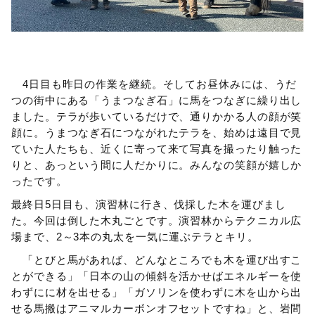
4日目も昨日の作業を継続。そしてお昼休みには、うだ
つの街中にある「うまつなぎ石」に馬をつなぎに繰り出し
ました。テラが歩いているだけで、通りかかる人の顔が笑
顔に。うまつなぎ石につながれたテラを、始めは遠目で見
ていた人たちも、近くに寄って来て写真を撮ったり触った
りと、あっという間に人だかりに。みんなの笑顔が嬉しか
ったです。
最終日5日目も、演習林に行き、伐採した木を運びまし
た。今回は倒した木丸ごとです。演習林からテクニカル広
場まで、2～3本の丸太を一気に運ぶテラとキリ。
「とびと馬があれば、どんなところでも木を運び出すこ
とができる」「日本の山の傾斜を活かせばエネルギーを使
わずにに材を出せる」「ガソリンを使わずに木を山から出
せる馬搬はアニマルカーボンオフセットですね」と、岩間